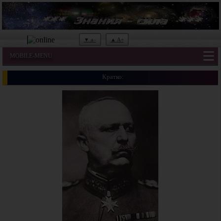
▼ a–
▲ A+
MOBILE-MENU
Кратко: