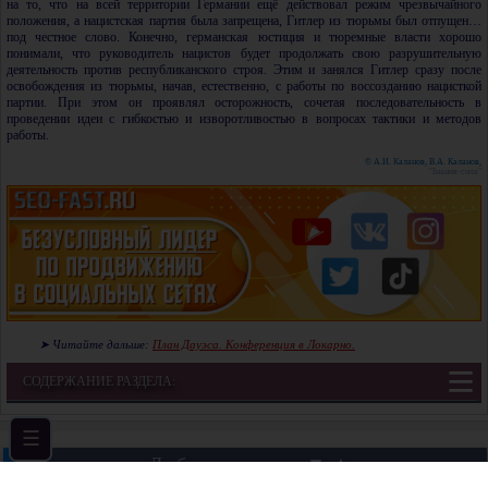
на то, что на всей территории Германии ещё действовал режим чрезвычайного
положения, а нацистская партия была запрещена, Гитлер из тюрьмы был отпущен…
под честное слово. Конечно, германская юстиция и тюремные власти хорошо
понимали, что руководитель нацистов будет продолжать свою разрушительную
деятельность против республиканского строя. Этим и занялся Гитлер сразу после
освобождения из тюрьмы, начав, естественно, с работы по воссозданию нацисткой
партии. При этом он проявлял осторожность, сочетая последовательность в
проведении идеи с гибкостью и изворотливостью в вопросах тактики и методов
работы.
© А.И. Каланов, В.А. Каланов,
"Знания-сила"
➤ Читайте дальше:
План Дауэса. Конференция в Локарно.
СОДЕРЖАНИЕ РАЗДЕЛА:
Любознательным: ▼ ▲