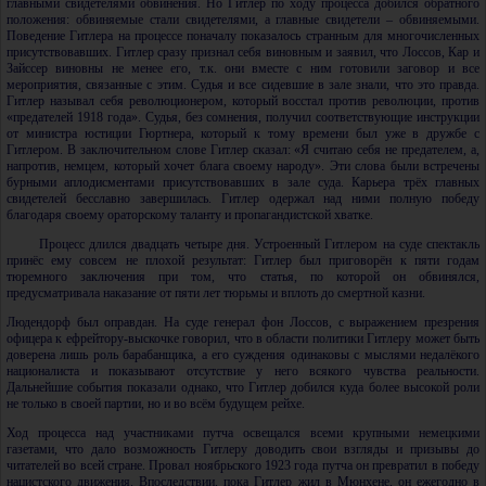
главными свидетелями обвинения. Но Гитлер по ходу процесса добился обратного
положения: обвиняемые стали свидетелями, а главные свидетели – обвиняемыми.
Поведение Гитлера на процессе поначалу показалось странным для многочисленных
присутствовавших. Гитлер сразу признал себя виновным и заявил, что Лоссов, Кар и
Зайссер виновны не менее его, т.к. они вместе с ним готовили заговор и все
мероприятия, связанные с этим. Судья и все сидевшие в зале знали, что это правда.
Гитлер называл себя революционером, который восстал против революции, против
«предателей 1918 года». Судья, без сомнения, получил соответствующие инструкции
от министра юстиции Гюртнера, который к тому времени был уже в дружбе с
Гитлером. В заключительном слове Гитлер сказал: «Я считаю себя не предателем, а,
напротив, немцем, который хочет блага своему народу». Эти слова были встречены
бурными аплодисментами присутствовавших в зале суда. Карьера трёх главных
свидетелей бесславно завершилась. Гитлер одержал над ними полную победу
благодаря своему ораторскому таланту и пропагандистской хватке.
Процесс длился двадцать четыре дня. Устроенный Гитлером на суде спектакль
принёс ему совсем не плохой результат: Гитлер был приговорён к пяти годам
тюремного заключения при том, что статья, по которой он обвинялся,
предусматривала наказание от пяти лет тюрьмы и вплоть до смертной казни.
Людендорф был оправдан. На суде генерал фон Лоссов, с выражением презрения
офицера к ефрейтору-выскочке говорил, что в области политики Гитлеру может быть
доверена лишь роль барабанщика, а его суждения одинаковы с мыслями недалёкого
националиста и показывают отсутствие у него всякого чувства реальности.
Дальнейшие события показали однако, что Гитлер добился куда более высокой роли
не только в своей партии, но и во всём будущем рейхе.
Ход процесса над участниками путча освещался всеми крупными немецкими
газетами, что дало возможность Гитлеру доводить свои взгляды и призывы до
читателей во всей стране. Провал ноябрьского 1923 года путча он превратил в победу
нацистского движения. Впоследствии, пока Гитлер жил в Мюнхене, он ежегодно в