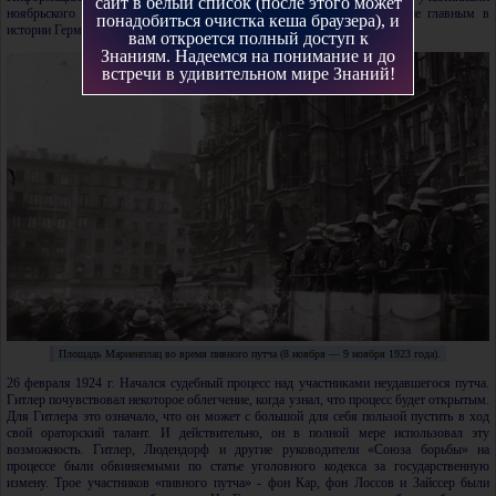
сайт в белый список (после этого может
ноябрьского 1923 года путча. Событие это было, конечно, далеко не главным в
понадобиться очистка кеша браузера), и
истории Германии тех лет, но весьма характерным для того периода.
вам откроется полный доступ к
Знаниям. Надеемся на понимание и до
встречи в удивительном мире Знаний!
Площадь Мариенплац во время пивного путча (8 ноября — 9 ноября 1923 года).
26 февраля 1924 г. Начался судебный процесс над участниками неудавшегося путча.
Гитлер почувствовал некоторое облегчение, когда узнал, что процесс будет открытым.
Для Гитлера это означало, что он может с большой для себя пользой пустить в ход
свой ораторский талант. И действительно, он в полной мере использовал эту
возможность. Гитлер, Людендорф и другие руководители «Союза борьбы» на
процессе были обвиняемыми по статье уголовного кодекса за государственную
измену. Трое участников «пивного путча» - фон Кар, фон Лоссов и Зайссер были