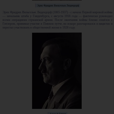
Эрих Фридрих Вильгельм Людендорф
Эрих Фридрих Вильгельм Людендорф (1865-1937) - с начала Первой мировой войны
— начальник штаба у Гинденбурга, с августа 1916 года — фактически руководил
всеми операциями германской армии. После окончания войны близко сошёлся с
Гитлером, принимал участие в Пивном путче, но вскоре разочаровался в нацистах и
перестал участвовать в общественной жизни в 1928 году.
Адольф Гитлер