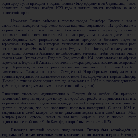
годовщину путча приходил в подвал пивной «Бюргерброй» и на Одеонсплац, чтобы
вспомнить о событиях ноября 1923 года и почтить память погибших за дело
нацистской партии.
Наказание Гитлер отбывал в тюрьме города Ландсберг. Вместе с ним в
заключении находились ещё около сорока национал-социалистов. Их пребывание в
тюрьме было более чем сносным. Заключенных отлично кормили, разрешали
принимать любое число посетителей, по распорядку им полагался даже краткий
послеобеденных сон, разрешались длительные прогулки в большом парке на
территории тюрьмы. За Гитлером ухаживали и одновременно исполняли роль
секретаря сначала Эмиль Морис, а затем Рудольф Гесс. Последний после участия в
путче сумел убежать в Австрию, но добровольно вернулся, чтобы разделить участь
своего вождя. Это тот самый Рудольф Гесс, который в 1941 году загадочным образом
перелетел из Берлина В Англию и от имени Гитлера предложил заключить сепаратный
мир с Германией, но был интернирован как военнопленный. С 1933 года Гесс был
заместителем Гитлера по партии. Осуждённый Нюрнбергским трибуналом как
военный преступник, на пожизненное заключение, Гесс содержался в тюрьме Шпандау
(Берлин) в течение более сорока лет, где и скончался в 1987 г. в возрасте девяноста
трёх лет (по некоторым данным – насильственной смертью).
Отношение тюремной администрации к Гитлеру было особое. Он принимал
посетителей, получал огромную почту, по первой же просьбе ему приносили книги из
тюремной библиотеки. В день своего тридцатилетия Гитлер получил такое количество
цветов и подарков, что они заполнили несколько помещений. С июля 1924 г.,
закрывшись в своей камере, он начал диктовать первые главы своей книги «Mein
Kampf» («Моя Борьба»). Запись за ним вели Морис и Гесс. В тюрьме Гитлер
надиктовал первый том «Майн Кампф», который вышел в свет в 1925 г.
Благодаря активной помощи сподвижников
Гитлер был освобождён из
тюрьмы, отбыв там неполных девять месяцев из пятилетнего срока
. Несмотря