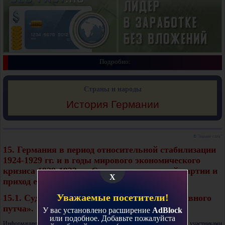
Подробно:
Страны и народы
История Германии
©
"Знания-сила"
15. Германия в период относительной стабилизации
1924-1929 гг. и в годы мирового экономического
кризиса 1929-1933 гг. Создание нацистской партии и
X
приход её к власти.
Уважаемые посетители!
15.1. Судебный процесс над участниками «пивного
путча».
У вас установлено расширение
AdBlock
или подобное. Добавьте пожалуйста
Информацию о периоде 1924-1929 годов начнём с рассказа о суде над участниками