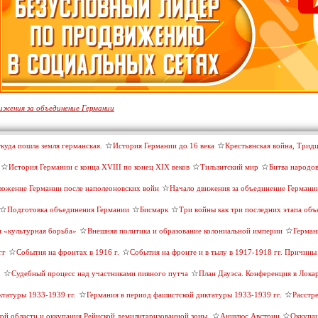
ижения за объединение Германии
куда пошла земля германская.
История Германии до 16 века
Крестьянская война, Трид
История Германии с конца XVIII по конец XIX веков
Тильзитский мир
Битва народо
ложение Германии после наполеоновских войн
Начало движения за объединение Германи
Подготовка объединения Германии
Бисмарк
Три войны как три последних этапа об
и «культурная борьба»
Внешняя политика и образование колониальной империи
Герман
гг
События на фронтах в 1916 г.
События на фронте и в тылу в 1917-1918 гг. Причины
.
Судебный процесс над участниками пивного путча
План Дауэса. Конференция в Лока
ктатуры 1933-1939 гг.
Германия в период фашистской диктатуры 1933-1939 гг.
Расстр
ой области и оккупация Рейнской демилитаризованной зоны.
Аншлюс Австрии
Оккупац