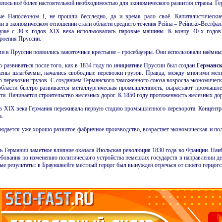
илось всё более настоятельной необходимостью для экономического развития страны. Г
ные Наполеоном
I
, не прошли бесследно, да и время рало своё. Капиталистически
в экономическом отношении стали области среднего течения Рейна – Рейнско-Вестфаль
 уже с
30-х годов XIX
века использовались паровые машины. К концу
40-х
годов 
роения Пруссии.
и в Пруссии появились зажиточные крестьяне – гросебауэры. Они использовали наёмный
 развиваться после того, как в 1834 году по инициативе Пруссии был создан
Германс
жены шлагбаумы, начались свободные перевозки грузов. Правда, между многими ме
о перевозки грузов. С созданием Германского таможенного союза возросла экономическ
 области быстро развивается металлургическая промышленность, вырастают промышл
. Начинается строительство железных дорог. К 1850 году протяженность железных доро
ов XIX
века Германия переживала первую стадию промышленного переворота. Концентрац
а.
юдается уже хорошо развитое фабричное производство, возрастает экономическая и по
 Германии заметное влияние оказала Июльская революция 1830 года во Франции. Наиб
ебования по изменению политического устройства немецких государств в направлении д
ые результаты: в Брауншвейге местный герцог был вынужден отречься от своего герцогс