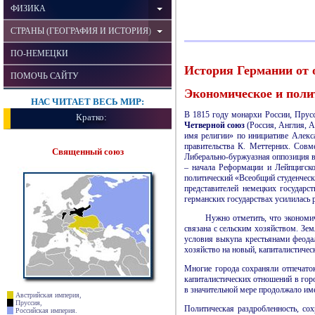
ФИЗИКА
СТРАНЫ (ГЕОГРАФИЯ И ИСТОРИЯ)
ПО-НЕМЕЦКИ
История Германии от 
ПОМОЧЬ САЙТУ
Экономическое и поли
НАС ЧИТАЕТ ВЕСЬ МИР:
В 1815 году монархи России, Прус
Кратко:
Четверной союз
(Россия, Англия, 
имя религии» по инициативе Алекса
правительства К. Меттерних. Сов
Священный союз
Либерально-буржуазная оппозиция в 
– начала Реформации и Лейпцигско
политический «Всеобщий студенчески
представителей немецких государ
германских государствах усилилась 
Нужно отметить, что экономич
связана с сельским хозяйством. Зе
условия выкупа крестьянами феода
хозяйство на новый, капиталистичес
Многие города сохраняли отпечаток
капиталистических отношений в гор
в значительной мере продолжало име
Австрийская империя,
Пруссия,
Политическая раздробленность, со
Российская империя.