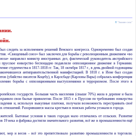
©
"Знания-сила"
ании.
ойн.
был следить за исполнением решений Венского конгресса. Одновременно был создан
илетия. «Священный союз» был заключен для борьбы с революционным движением «во
оюза» направлял министр иностранных дел, фактический руководитель австрийского
 прусское юнкерство беспощадно подавляли оппозиционное движение в Германии.
ие студенчества в 1817-1818 гг. Так, 18 октября 1817 г., в день двойной годовщины
акончившееся антиправительственной манифестацией. В 1818 г. в Иене был создан
ентов (убийство писателя Коцебу), в Карлсбаде (Карловы Вары) собралась конференция
усилению борьбы с оппозиционными выступлениями и терроризмом. После этого в
ропейских государств. Большая часть населения (свыше 70%) жила в деревне и была
хранило свои былые привилегии. После 1815 г. в Пруссии по требованию юнкерства
адения и, используя выкупные платежи, получали возможность перестраивать своё
ых отношений. Разорившиеся массы крестьян в поисках работы уезжали в города.
жителей. Бытовые условия в таких городах мало отличались от сельских. Развитие
ов 19
века и фабрика достигли значительного развития, всё же в промышленности ещё
лют, мер и весов – всё это препятствовало развитию промышленности и торговли.