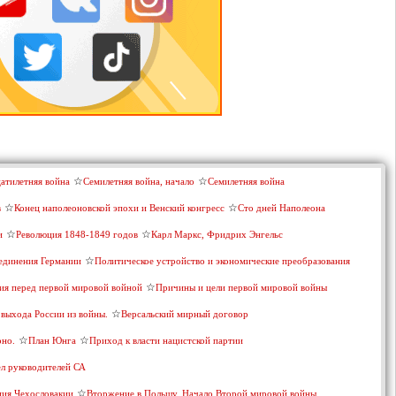
цатилетняя война
Семилетняя война, начало
Семилетняя война
в
Конец наполеоновской эпохи и Венский конгресс
Сто дней Наполеона
и
Революция 1848-1849 годов
Карл Маркс, Фридрих Энгельс
ъединения Германии
Политическое устройство и экономические преобразования
ия перед первой мировой войной
Причины и цели первой мировой войны
 выхода России из войны.
Версальский мирный договор
рно.
План Юнга
Приход к власти нацистской партии
ел руководителей СА
ия Чехословакии
Вторжение в Польшу. Начало Второй мировой войны.