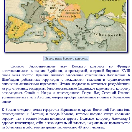
Европа после Венского конгресса.
Согласно Заключительному акту Венского конгресса во Франции
восстанавливалась монархия Бурбонов, и престарелый, инертный Людовик
XVIII
снова занял престол. Франция лишалась завоеваний, совершенных Наполеоном. К
Швейцарии добавлялась территория с несколькими важными в стратегическом
отношении альпийскими перевалами. Италия продолжала оставаться раздро́бленной
на ряд отдельных государств; было восстановлено Сардинское королевство, которому
возвращались Савойя и Ницца и присоединялась Генуя. Над Северной Италией
устанавливалась власть Австрии, которая приобретала большое влияние в Германском
союзе.
К России отходили земли герцогства Варшавского, кроме Восточной Галиции (она
присоединялась к Австрии) и города Кракова, который получал статус «вольного
города». Так в составе России появилось царство Польское, которому Александр
I
даровал конституцию, сейм с законодательной властью, национальное правительство
из 50 человек и собственную армию численностью 40 тысяч человек.