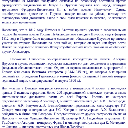
отступлении из Москвы послужило сигналом ко всеобщему восстанию против
французского владычества на Западе. В Пруссии поднялся весь народ, принудив
трусливого Фридриха-Вильгельма III к войне против Наполеона». Однако
освободительное движение в Пруссии вскоре пошло на убыль, потому что
руководство этим движением взяло в свои руки прусское юнкерство, не желавшее
терять свои привилегии.
Напомним, что в 1812 году Пруссия и Австрия приняли участие в завоевательном
походе Наполеона против России. Не было другого выхода у Пруссии: ведь в феврале
1812 года в Париже было подписано соглашение, обязывающее Пруссию принимать
участие на стороне Наполеона во всех войнах, которые он ведёт или будет вести.
Ничего не поделаешь: пришлось Фридриху-Вильгельму пойти войной на «любезного
друга» Александра.
Поражение Наполеона консервативные господствующие классы Австрии,
Пруссии и других германских государств использовали для сохранения и укрепления
феодально-абсолютистского строя. Одним из первых послевоенных мероприятий в
Европе был созыв
Венского конгресса
(1814-1815 гг.), на котором был принят
союзный акт о создании
Германского союза
(вместо Священной Римской империи
германской нации, ликвидированной в августе 1806 г.).
Для участия в Венском конгрессе съехались 2 императора, 4 короля, 2 наследных
принца, 3 великих герцогини, более 200 представителей княжеских домов, а также
многочисленные дипломаты почти со всей Европы. Россию на конгрессе
представляли: император Александр
I
, министр иностранных дел
К.В.
Нессельроде,
дипломат
А.К.
Разумовский. Великобританию представляли: статс-секретарь Р.Г.
Стюарт, министр иностранных дел Р.С. Каспри и фельдмаршал
А.У.
Веллингтон,
победитель в битве при Ватерлоо. Представителями от других государств были: от
Пруссии – король Фридрих-Вильгельм
III
, канцлер К.А. Гарденберг и дипломат В.
Гумбольт; от Австрии – император Франц
I
и министр иностранных дел К. Меттерних;
от Франции – министр иностранных дел Шарль Талейран.