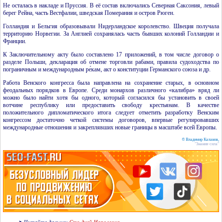
Не осталась в накладе и Пруссия. В её состав включались Северная Саксония, левый
берег Рейна, часть Вестфалии, шведская Померания и остров Рюген.
Голландия и Бельгия образовывали Нидерландское королевство. Швеция получала
территорию Норвегии. За Англией сохранялась часть бывших колоний Голландии и
Франции.
К Заключительному акту было составлено 17 приложений, в том числе договор о
разделе Польши, декларация об отмене торговли рабами, правила судоходства по
пограничным и международным ре́кам, акт о конституции Германского союза и др.
Работа Венского конгресса была направлена на сохранение старых, в основном
феодальных порядков в Европе. Среди монархов различного «калибра» вряд ли
можно было найти хотя бы одного, который согласился бы установить в своей
вотчине республику или предоставить свободу крестьянам. В качестве
положительного дипломатического итога следует отметить разработку Венским
конгрессом достаточно четкой системы договоров, впервые регулировавших
международные отношения и закреплявших новые границы в масштабе всей Европы.
© Владимир Каланов,
"Знания-сила"