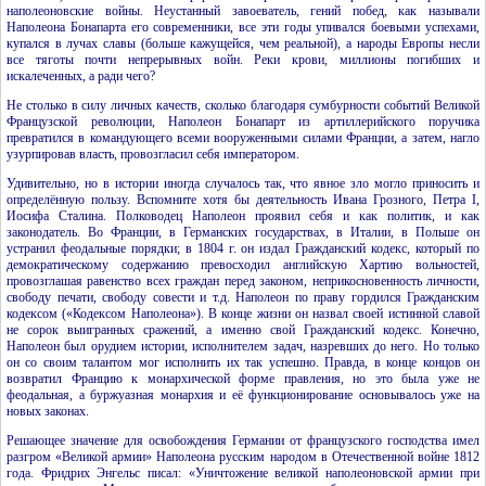
наполеоновские войны. Неустанный завоеватель, гений побед, как называли
Наполеона Бонапарта его современники, все эти годы упивался боевыми успехами,
купался в лучах славы (больше кажущейся, чем реальной), а народы Европы несли
все тяготы почти непрерывных войн. Реки крови, миллионы погибших и
искалеченных, а ради чего?
Не столько в силу личных качеств, сколько благодаря сумбурности событий Великой
Французской революции, Наполеон Бонапарт из артиллерийского поручика
превратился в командующего всеми вооруженными силами Франции, а затем, нагло
узурпировав власть, провозгласил себя императором.
Удивительно, но в истории иногда случалось так, что явное зло могло приносить и
определённую пользу. Вспомните хотя бы деятельность Ивана Грозного, Петра I,
Иосифа Сталина. Полководец Наполеон проявил себя и как политик, и как
законодатель. Во Франции, в Германских государствах, в Италии, в Польше он
устранил феодальные порядки; в 1804 г. он издал Гражданский кодекс, который по
демократическому содержанию превосходил английскую Хартию вольностей,
провозглашая равенство всех граждан перед законом, неприкосновенность личности,
свободу печати, свободу совести и т.д. Наполеон по праву гордился Гражданским
кодексом («Кодексом Наполеона»). В конце жизни он назвал своей истинной славой
не сорок выигранных сражений, а именно свой Гражданский кодекс. Конечно,
Наполеон был орудием истории, исполнителем задач, назревших до него. Но только
он со своим талантом мог исполнить их так успешно. Правда, в конце концов он
возвратил Францию к монархической форме правления, но это была уже не
феодальная, а буржуазная монархия и её функционирование основывалось уже на
новых законах.
Решающее значение для освобождения Германии от французского господства имел
разгром «Великой армии» Наполеона русским народом в Отечественной войне 1812
года. Фридрих Энгельс писал: «Уничтожение великой наполеоновской армии при