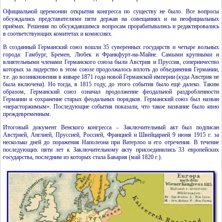
Официальной церемонии открытия конгресса по существу не было. Все вопросы
обсуждались представителями пяти держав на совещаниях и на неофициальных
приёмах. Решения по обсуждавшимся вопросам прорабатывались и редактировались
в соответствующих комитетах и комиссиях.
В созданный Германский союз вошли 35 суверенных государств и четыре вольных
города: Гамбург, Бремен, Любек и Франкфурт-на-Майне. Самыми крупными и
влиятельными членами Германского союза были Австрия и Пруссия, соперничество
которых за лидерство в этом союзе продолжалось вплоть до объединения Германии,
т.е. до возникновения в январе 1871 года новой Германской империи (куда Австрия не
была включена). Но тогда, в 1815 году, до этого события было ещё далеко. Таким
образом, Германский союз означал продолжение феодальной раздробленности
Германии и сохранение старых феодальных порядков. Германский союз был назван
«нерасторжимым». Последующие события показали, что такое название было явно
преждевременным.
Итоговый документ Венского конгресса – Заключительный акт был подписан
Австрией, Англией, Пруссией, Россией, Францией и Швейцарией 9 июня 1915 г. за
несколько дней до поражения Наполеона при Ватерлоо и его отречения. В течение
последующих пяти лет к Заключительному акту присоединились 33 европейских
государства, последним из которых стала Бавария (май 1820 г.).