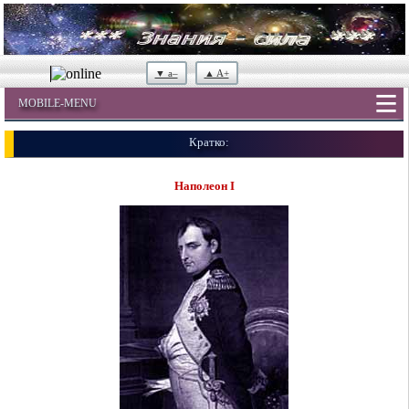
▼ a–
▲ A+
MOBILE-MENU
Кратко:
Наполеон I