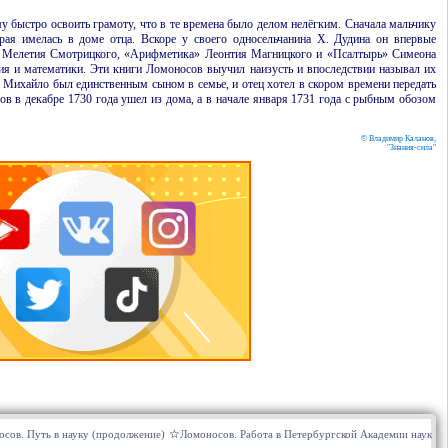
 быстро освоить грамоту, что в те времена было делом нелёгким. Сначала мальчику
рая имелась в доме отца. Вскоре у своего односельчанина
Х.
Дудина он впервые
ика» Мелетия Смотрицкого, «Арифметика» Леонтия Магницкого и «Псалтырь» Симеона
я и математики. Эти книги Ломоносов выучил наизусть и впоследствии называл их
. Михайло был единственным сыном в семье, и отец хотел в скором времени передать
ов в декабре 1730 года ушел из дома, а в начале января 1731 года с рыбным обозом
© Владимир Каланов,
"Знания-сила"
сов. Путь в науку (продолжение)
Ломоносов. Работа в Петербургской Академии наук