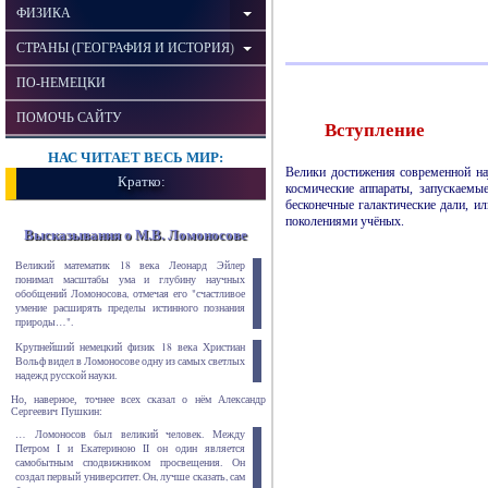
ФИЗИКА
СТРАНЫ (ГЕОГРАФИЯ И ИСТОРИЯ)
ПО-НЕМЕЦКИ
ПОМОЧЬ САЙТУ
Вступление
НАС ЧИТАЕТ ВЕСЬ МИР:
Велики достижения современной на
Кратко:
космические аппараты, запускаемы
бесконечные галактические дали, и
поколениями учёных.
Высказы­вания о М.В. Ломоносове
Великий математик
18 века Леонард
Эйлер
понимал масштабы ума и глубину научных
обобщений Ломоносова, отмечая его "счастливое
уме­ние расши­рять пределы истин­ного позна­ния
природы…".
Крупнейший немецкий физик
18
века Христиан
Вольф видел в Ломоносове одну из самых свет­лых
надежд русс­кой науки.
Но, наверное, точнее всех сказал о нём Александр
Сергеевич Пушкин:
… Ломоносов был великий человек. Между
Петром
I
и Екатериною
II
он один является
самобытным спод­вижником просве­щения. Он
создал первый универ­ситет. Он, лучше сказать, сам