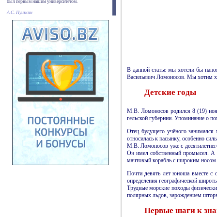
был первым нашим университетом.
А.С. Пушкин
В данной статье мы хотели бы напо
Васильевич Ломоносов. Мы хотим хот
Детские годы
М.В.
Ломоносов родился
8 (19)
ноя
гельской губернии. Упоминание о п
Отец будущего учёного занимался 
относилась к пасынку, особенно силь
М.В.
Ломоносов уже с десятилетнег
Он имел собственный промысел. А 
мачтовый корабль с широким носом 
Почти девять лет юноша вместе с 
определения географи­ческой широты
Трудные морские походы физически 
полярных льдов, зарождением штормо
Первые шаги к зн