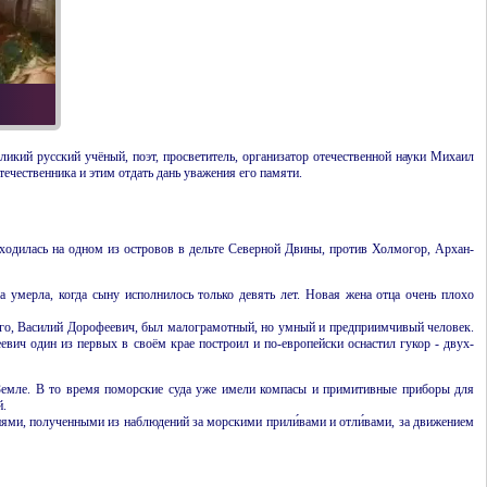
икий русский учёный, поэт, просветитель, организатор отечественной науки Михаил
ечественника и этим отдать дань уважения его памяти.
ходилась на одном из островов в дельте Северной Двины, против Холмогор, Архан­
умерла, когда сыну исполнилось только девять лет. Новая жена отца очень плохо
 его, Василий Дорофеевич, был малограмотный, но умный и предприимчивый человек.
евич один из первых в своём крае построил и по-европейски оснастил гукор - двух­
емле. В то время поморские суда уже имели компасы и примитив­ные приборы для
й.
иями, полученными из наблюдений за морскими прили́вами и отли́вами, за движением