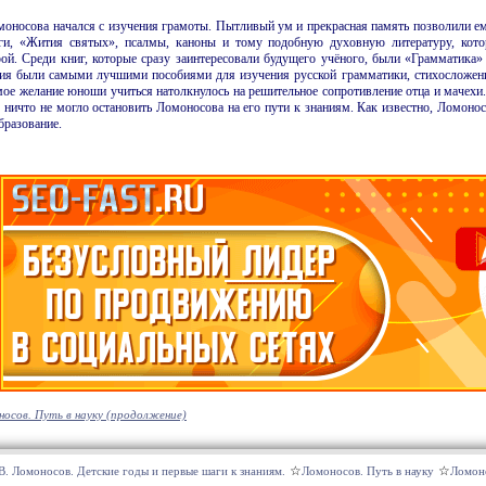
оносова начался с изучения грамоты. Пытливый ум и прекрасная память позволили ему
иги, «Жития святых», псалмы, каноны и тому подобную духовную литературу, кото
урой. Среди книг, которые сразу заинтере­совали будущего учёного, были «Граммат
ния были самыми лучшими пособиями для изучения русской грамматики, стихосложени
ое желание юноши учиться на­толкнулось на решительное сопро­тивление отца и мачехи
 ничто не могло остановить Ломоносова на его пути к знаниям. Как известно, Ломонос
бразование.
осов. Путь в науку (продолжение)
В.
Ломоносов. Детские годы и первые шаги к знаниям.
Ломоносов. Путь в науку
Ломоно