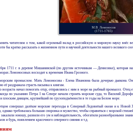
М.В. Ломоносов
(1711-1765)
мнить читателям о том, какой огромный вклад в российскую и мировую науку внёс вел
я бы кратко рассказать о жизненном пути и научной деятельности нашего великого соот
бря 1711 г. в деревне Мишанинской (по другим источникам — Денисовке), которая на
оморах Ломоносовых восходит к временам Ивана Грозного.
морским промыслом. Мать Ломоносова - Елена Ивановна была дочерью дьякона. Она 
но её раздражала страсть пасынка к книгам.
о возраста начал помогать отцу, отправляясь с ним в море на рыбный промысел. Отец
когда по указанию Петра
I
на Севере начали строить морские суда, то Василий Дорофе
и плоским днищем, крупнейший по грузоподъёмности в те годы на Белом море.
отцом совершал далёкие морские переходы в Северный Ледовитый океан и к Новой З
, однако требовалась большая сноровка и мужество, чтобы справиться с морской стихие
закалили юношу, развили его ум и наблю­дательность, обогатили разно­образными знан
в и бурь, появлением красочного северного сияния и т.д.
аниям