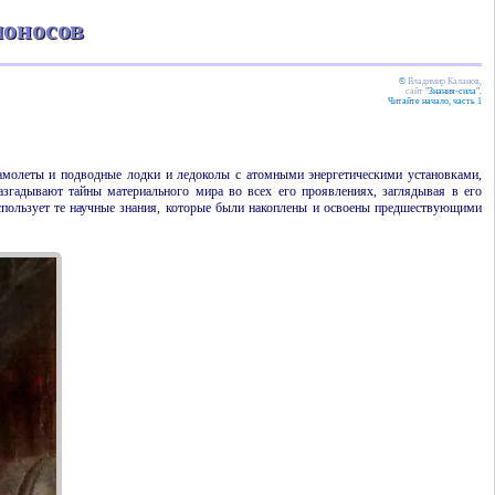
оносов
©
Владимир Каланов,
сайт
"Знания-сила".
Читайте начало, часть 1
амолеты и подводные лодки и ледоколы с атомными энергетическими установками,
азгадывают тайны материального мира во всех его проявлениях, заглядывая в его
 использует те научные знания, которые были накоплены и освоены предшествующими