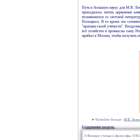
Путь в большую науку для
М.В.
Лом
приходилось читать церковные кн
познакомился со светской литерат
Полоцкого. В то время эти сочине
"вратами своей учёности". Неодолим
всё хозяйство и промыслы сыну. Но
прибыл в Москву, чтобы получить о
➤ Читайте дальше:
М.В.
Ломон
Содержание раздела:
Великие ученые и философы
М.