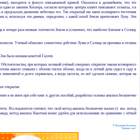
ения), находится в фокусе описываемой кривой. Оказалось в дальнейшем, что это
ки один из
законов Кеплера
, согласно которому центры планет описывают эллипсы, а в
ь и предсказать движение небесных тел. Так открытый им закон всемирного тяготения
а и, используя эти данные, определить, с какой силой Земля притягивает Луну. Эти
ца в четыре раза меньше плотности Земли и установил, что наиболее близкие к Солнцу
 полюсов. Ученый объяснил совместное действие Луны и Солнца на приливы и отливы
Она была названа кометой Галлея.
 Обстоятельства, при которых великий учёный совершил открытие закона всемирного
тона навело упавшее с яблони спелое яблоко, когда он в летний день сидел в саду в
 знаменитой и долго охранялась, а когда засохла, из неё сделали скамью, которая на
ое открытие.
евне и не имея при себе книг и других пособий, разработал основы анализа бесконечно
а. Исследователи считают, что свой метод анализа бесконечно малых (т. наз. метод
авда, метод анализа Ньютона менее удобен для использования по сравнению с чёткой
© Владимир Каланов,
"Знания-сила"