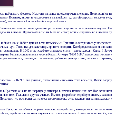
вдовы небогатого фермера Ньютона начались преждевременные роды. Появившийся на
назвали Исааком, выжил и на здоровье в дальнейшем, до самой старости, не жаловался,
сына)
, на счастье всей европейской и мировой науки.
Грантэма, он показал лишь удовлетворительные результаты по изучаемым наукам. Но
одавания в школе. Другого объяснения быть не может, если мы примем во внимание ту
 и был в июне 1660 г. принят в так называемый Тринити-колледж этого университета.
чных наук. Такой имидж, как теперь принято говорить, Кембридж сохраняет и в наше
ая революция. В 1649 г. на эшафоте скатилась с плеч голова короля Карла
I
. Затем
онархия была восстановлена и король Карл
II
Стюарт (1660-1685) продолжал политику
ве, расшатанном до последнего основания, работали университеты, делались открытия,
колледжа. В 1669 г. его учитель, знаменитый математик того времени, Исаак Барроу
оптике.
 в Грантэме он жил на квартире у аптекаря в течение нескольких лет. Под влиянием
азвивая идеи Галилея и других учёных, Ньютон разработал стройную систему законов
Полагаем, что воспроизводить здесь формулировку этих законов, известных каждому
рта Гука, он разработал теорему, согласно которой тело, находящееся под влиянием
рбола, парабола и в частных случаях круг и прямая линии. Кроме того, он нашёл, что