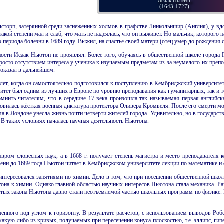
Исаак Ньютон
(1643-1727)
лсторп, затерянной среди заснеженных холмов в графстве Линкольншир (Англия), у 
кой степени мал и слаб, что мать не надеялась, что он выживет. Но мальчик, которого 
 периода болезни в
1689
году. Выжил, на счастье своей матери
(отец умер до рождения 
ности Исаак Ньютон не проявлял. Более того, обучаясь в общественной школе города 
росто отсутствием интереса у ученика к изучаемым предметам из-за неумелого их преп
оказал в дальнейшем.
лет, когда он самостоятельно подготовился к поступлению в Кембриджский университет
тет был одним из лучших в Европе по уровню преподавания как гуманитарных, так и то
омнить читателям, что в середине
17
века произошла так называемая первая английск
новилась жёсткая военная диктатура протектора Оливера Кромвеля. После его смерти м
а в Лондоне унесла жизнь почти четверти жителей города. Удивительно, но в государст
. В таких условиях началась научная деятельность Ньютона.
авром словесных наук, а в 1668 г. получает степень магистра и место преподавателя 
емени до 1689 года Ньютон читает в Кембриджском университете лекции по математике и 
интересовался занятиями по химии. Дело в том, что при посещении общественной школы
тона к химии. Однако главной областью научных интересов Ньютона стала механика. Р
итых закона Ньютона давно стали неотъемлемой частью школьных программ по физике. 
енного под углом к горизонту. В результате расчетов, с использованием выводов Робе
какую-либо из кривых, получаемых при пересечении конуса плоскостью, т.е. эллипс, гипе