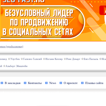
тон (продолжение)
химед
Улугбек
Галилео Галилей
Иоганн Кеплер
Рене Декарт
Блез Паскаль
Иса
ий
Альберт Эйнштейн
В закладки
Контакты
News
О проекте
Планы сайта