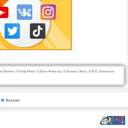
ак Ньютон
Олаф Рёмер
Джон Флемстид
Леонард Эйлер
М.В. Ломоносов
Каталог