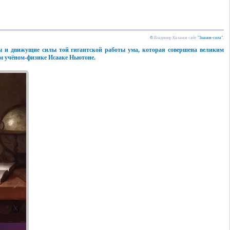
©
Владимир Каланов сайт
"Знания-сила".
ны и движущие силы той гигантской работы ума, которая совершена великим
ом учёном-физике Исааке Ньютоне.