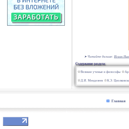
➤ Читайте дальше:
Исаак Нью
Содержание раздела:
Великие ученые и философы
Ар
Д.И. Менделеев
К.Э. Циолковск
Главная