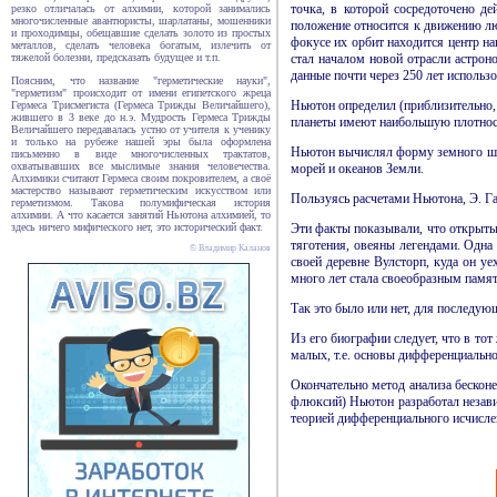
точка, в которой сосредоточено д
резко отличалась от алхимии, которой занимались
многочисленные авантюристы, шарлатаны, мошенники
положение относится к движению лю
и проходимцы, обещавшие сделать золото из простых
фокусе их орбит находится центр на
металлов, сделать человека богатым, излечить от
стал началом новой отрасли астрон
тяжелой болезни, предсказать будущее и т.п.
данные почти через 250 лет использ
Поясним, что название "герметические науки",
"герметизм" происходит от имени египетского жреца
Ньютон определил (приблизительно, 
Гермеса Трисмегиста (Гермеса Трижды Величайшего),
жившего в 3 веке до н.э. Мудрость Гермеса Трижды
планеты имеют наибольшую плотнос
Величайшего передавалась устно от учителя к ученику
и только на рубеже нашей эры была оформлена
Ньютон вычислял форму земного шар
письменно в виде многочисленных трактатов,
охватывавших все мыслимые знания человечества.
морей и океанов Земли.
Алхимики считают Гермеса своим покровителем, а своё
мастерство называют герметическим искусством или
Пользуясь расчетами Ньютона, Э. Га
герметизмом. Такова полумифическая история
алхимии. А что касается занятий Ньютона алхимией, то
Эти факты показывали, что открыты
здесь ничего мифического нет, это исторический факт.
тяготения, овеяны легендами. Одна 
© Владимир Каланов
своей деревне Вулсторп, куда он уе
много лет стала своеобразным памя
Так это было или нет, для последую
Из его биографии следует, что в тот
малых, т.е. основы дифференциально
Окончательно метод анализа бесконе
флюксий) Ньютон разработал незави
теорией дифференциального исчисле