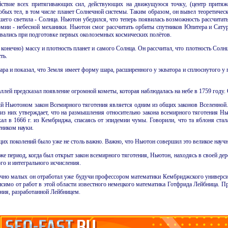
ействие всех притягивающих сил, действующих на движущуюся точку, (центр притяж
бых тел, в том числе планет Солнечной системы. Таким образом, он вывел теоретичес
шего светила - Солнца. Ньютон убедился, что теперь появилась возможность рассчитат
омии - небесной механики. Ньютон смог рассчитать орбиты спутников Юпитера и Сатурн
овались при подготовке первых околоземных космических полётов.
конечно) массу и плотность планет и самого Солнца. Он рассчитал, что плотность Солн
ть.
а и показал, что Земля имеет форму шара, расширенного у экватора и сплюснутого у
ллей предсказал появление огромной кометы, которая наблюдалась на небе в 1759 году. 
й Ньютоном закон Всемирного тяготения является одним из общих законов Вселенной.
из них утверждает, что на размышления относительно закона всемирного тяготения Нью
хал в 1666 г. из Кембриджа, спасаясь от эпидемии чумы. Говорили, что та яблоня стала
тником науки.
щих поколений было уже не столь важно. Важно, что Ньютон совершил это великое научн
 же период, когда был открыт закон всемирного тяготения, Ньютон, находясь в своей дер
го и интегрального исчисления.
чно малых он отработал уже будучи профессором математики Кембриджского университет
симо от работ в этой области известного немецкого математика Готфрида Лейбница. Пр
ния, разработанной Лейбницем.