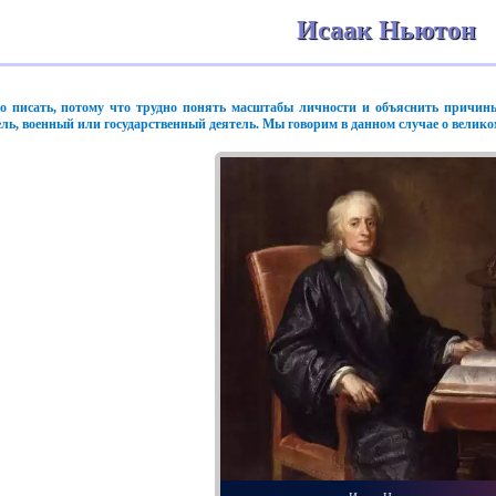
Исаак Ньютон
дно писать, потому что трудно понять масштабы личности и объяснить причи
тель, военный или государственный деятель. Мы говорим в данном случае о велик