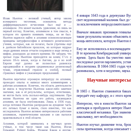
4 января 1643 года в деревушке Ву
Исаак Ньютон - великий ученый, автор закона
свет недоношенный мальчик был до та
всемирного тяготения, основатель метода
за исключением непродолжительного
дифференциального исчисления был ещё и ...
алхимиком. Это может вызвать удивление, но лишь на
первый взгляд. Конечно, алхимиком в том смысле, в
Вначале никаких признаков гениаль
котором это принято понимать теперь, он не был.
такие результаты можно объяснить п
Ньютон надеялся найти в алхимии основополагающие
мощь интеллекта, которую Ньютон п
принципы натурфилософии и истинного религиозного
учения, которые, как он полагал, были утрачены ещё
в далёком библейском прошлом, но которые мудрые
Ему не исполнилось и восемнадцати 
люди древних веков отчасти сохранили в виде легенд и
В те времена Кембриджский универси
мифов, дошедших до нового времени. Не забудем, что
зрелые годы Ньютона приходятся на конец 17-го и
время. Здесь было бы уместно нап
начало 18-го веков, когда в Англии, да и во всей
последовал разгон парламента, уста
Европе ещё далеко не полностью развеялся
абсолютизма. В 1664-1665 годах чум
зародившийся в позднем средневековье религиозный
туман, отравленный страхом и злобой, полный
развивалась, хотя и медленно, наука
страшных мифов и ужасающих предсказаний.
Научные интересы
Ньютон перечитал огромную литературу по алхимии,
проводил опыты и написал много комментариев к
работам алхимиков. Конечно, эта область деятельности
не имела в творчестве Ньютона какое-либо заметное
В 1665 г. Ньютон становится бакал
значение, как и её результаты, которые, естественно,
не могли быть хоть сколько-нибудь ощутимыми. При
передаёт ему кафедру, и с этого вр
жизни Ньютона ни одна его работа, касающаяся
алхимии, не была опубликована. Лишь в 1936 году,
Интересно, что в юности Ньютон за
когда потомки Ньютона распродали на аукционе часть
аптекаря и пробудился интерес Нью
его личных бумаг и писем, стало известно, что как
исследователь Ньютон активно интересовался работами
классической механики. Три знамен
алхимиков, герметическими науками и сам пытался
школьнику, нет необходимости.
практиковаться в этой области.
Алхимия, которой занимались в научных целях
Ньютон изучал движение тела, брош
учёные, в том числе такие как Ньютон, Иоган
силы притяжения, всегда описывает 
Гельмонт, Роберт Бойль, Фрэнсис Бэкон и другие,