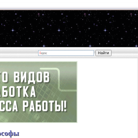
ософы