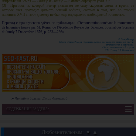
направления Земля — Солнце и Солнце — Юпитер образуют угол 90°.
(3)-- Причина, по которой Ремер указывает не саму скорость света, а время, за
которое свет проходит диаметр земной орбиты, состоит в том, что во второй
половине XVII в. этот диаметр не был еще определен с необходимой точностью.
Перевод с французского даётся по публикации:
«Demonstration touchant le mouvement
de la lumiere trouve par M. Romer de I'Academie Royale des Sciences. Journal des Scavans
du lundy 7 De-cembre 1676, p. 233—236»
.
© Олаф Рёмер,
Работа Олафа Рёмера «Доказательство, касающееся движения света»
публикуются с источника:
«Классики физической науки»
Г.М. Голин, С.Р. Филонович.
➤ Читайте дальше:
Джон Флемстид
СОДЕРЖАНИЕ РАЗДЕЛА:
Любознательным: ▼ ▲