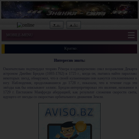
▼ a–
▲ A+
MOBILE-MENU
Кратко:
Интересно знать:
Окончательно подтвердил теорию Рёмера и одновременно снял возражения Декарта
астроном Джеймс Бредли
(1693-1762) в 1725 г.
, когда он, пытаясь найти параллакс
некоторых звезд, обнаружил, что в своей кульминации они кажутся отклоненными к
югу. Наблюдения, продолжавшиеся до 1728 г., показали, что в течение года эти
звёзды как бы описывают эллипс. Бредли интерпретировал это явление, названное в
1729 г. Евстахием Манфреди аберрацией, как результат сложения скорости света,
идущего от звезды со скоростью орбитального движения Земли.