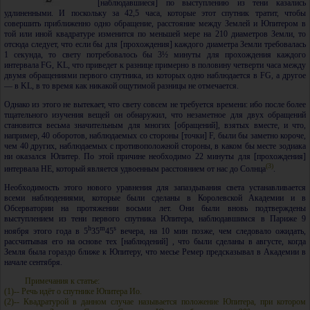
[наблюдавшиеся] по выступлению из тени казались
удлиненными. И поскольку за 42,5 часа, которые этот спутник тратит, чтобы
совершить приближенно одно обращение, расстояние между Землей и Юпитером в
той или иной квадратуре изменится по меньшей мере на 210 диаметров Земли, то
отсюда следует, что если бы для [прохождения] каждого диаметра Земли требовалась
1 секунда, то свету потребовалось бы 3½ минуты для прохождения каждого
интервала FG, KL, что приведет к разнице примерно в половину четверти часа между
двумя обращениями первого спутника, из которых одно наблюдается в FG, а другое
— в KL, в то время как никакой ощутимой разницы не отмечается.
Однако из этого не вытекает, что свету совсем не требуется времени: ибо после более
тщательного изучения вещей он обнаружил, что незаметное для двух обращений
становится весьма значительным для многих [обращений], взятых вместе, и что,
например, 40 оборотов, наблюдаемых со стороны [точки] F, были бы заметно короче,
чем 40 других, наблюдаемых с противоположной стороны, в каком бы месте зодиака
ни оказался Юпитер. По этой причине необходимо 22 минуты для [прохождения]
(3)
интервала HE, который является удвоенным расстоянием от нас до Солнца
.
Необходимость этого нового уравнения для запаздывания света устанавливается
всеми наблюдениями, которые были сделаны в Королевской Академии и в
Обсерватории на протяжении восьми лет. Они были вновь подтверждены
выступлением из тени первого спутника Юпитера, наблюдавшимся в Париже 9
h
m
s
ноября этого года в
5
35
45
вечера, на 10 мин позже, чем следовало ожидать,
рассчитывая его на основе тех [наблюдений] , что были сделаны в августе, когда
Земля была гораздо ближе к Юпитеру, что месье Ремер предсказывал в Академии в
начале сентября.
Примечания к статье:
(1)-- Речь идёт о спутнике Юпитера Ио.
(2)-- Квадратурой в данном случае называется положение Юпитера, при котором