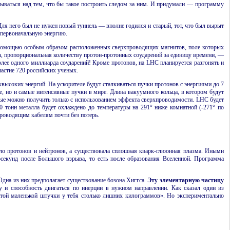
мываться над тем, что бы такое построить следом за ним. И придумали — программу
Для него был не нужен новый туннель — вполне годился и старый, тот, что был вырыт
 перво­начальную энергию.
 с помощью особым образом расположенных сверхпроводящих магнитов, поле которых
а, пропор­циональная количеству протон-протонных соударений за единицу времени, —
более одного миллиарда соударений! Кроме протонов, на LHC планируется разгонять и
астие 720 российских ученых.
хвысоких энергий. На ускорителе будут сталкиваться пучки протонов с энергиями до
7
е, но и самые интенсивные пучки в мире. Длина вакуумного кольца, в котором будут
рые можно получить только с использованием эффекта сверхпроводимости. LHC будет
0
тонн металла будет охлаждено до температуры на 291° ниже комнатной (-271° по
проводящим кабелям почти без потерь.
ыло протонов и нейтронов, а существовала сплошная кварк-глюонная плазма. Иными
осекунд после Большого взрыва, то есть после образования Вселенной. Программа
Одна из них предполагает существование бозона Хиггса.
Эту элементарную частицу
у и способность двигаться по инерции в нужном направлении. Как сказал один из
этой маленькой штучки у тебя столько лишних килограммов». Но эксперимен­тально