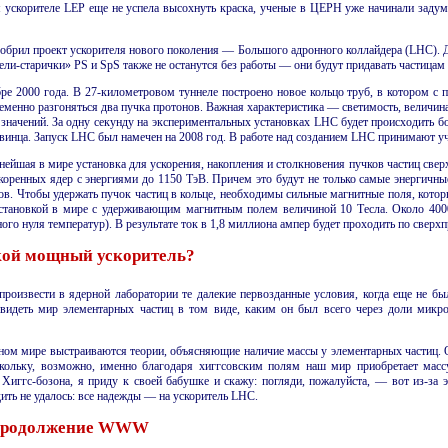
ом ускорителе LEP еще не успела высохнуть краска, ученые в ЦЕРН уже начинали заду
обрил проект ускорителя нового поколения — Большого адронного коллайдера
(LHC)
. 
ели-старички» PS и SpS также не останутся без работы — они будут придавать частицам
бре 2000 года. В 27-километровом туннеле построено новое кольцо труб, в котором
ременно разгоняться два пучка протонов. Важная характеристика — светимость, величин
 значений. За одну секунду на эксперимен­тальных установках LHC будет происходить 
винца. Запуск LHC был намечен на 2008 год. В работе над созданием LHC принимают уч
ейшая в мире установка для ускорения, накопления и столкновения пучков частиц свер
скоренных ядер с энергиями до 1150 ТэВ. Причем это будут не только самые энергичны
ов. Чтобы удержать пучок частиц в кольце, необходимы сильные магнитные поля, кото
становкой в мире с удерживающим магнитным полем величиной 10 Тесла. Около
400
ого нуля температур). В результате ток в 1,8 миллиона ампер будет проходить по сверх
кой мощный ускоритель?
роизвести в ядерной лаборатории те далекие первозданные условия, когда еще не б
увидеть мир элементарных частиц в том виде, каким он был всего через доли микр
учном мире выстраиваются теории, объясняющие наличие массы у элементарных частиц. 
скольку, возможно, именно благодаря хиггсовским полям наш мир приобретает масс
иггс-бозона, я приду к своей бабушке и скажу: погляди, пожалуйста, — вот из-за 
дить не удалось: все надежды — на ускоритель LHC.
продолжение WWW