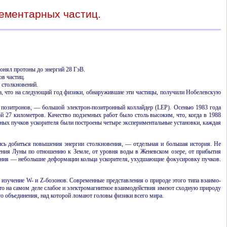
ементарных частиц.
гонял протоны до энергий 28 ГэВ.
в частиц.
 столкновений.
а, что на следующий год физики, обнаружившие эти частицы, получили Нобелевскую
— позитронов, — большой электрон-позитронный коллайдер (LEP). Осенью 1983 года
ой 27 километров. Качество подземных работ было столь высоким, что, когда в 1988
чных пучков ускорителя были построены четыре эксперимен­тальные установки, каждая
лись добиться повышения энергии столкно­вения, — отдельная и большая история. Не
жения Луны по отношению к Земле, от уровня воды в Женевском озере, от прибытия
лияния — небольшие деформации кольца ускорителя, ухудшающие фокусировку пучков.
изучение W- и Z-бозонов. Современные представ­ления о природе этого типа взаимо­
о на самом деле слабое и электро­магнитное взаимо­действия имеют сходную природу
го объединения, над которой ломают головы физики всего мира.