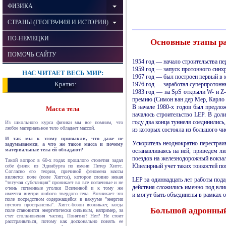
ФИЗИКА
СТРАНЫ (ГЕОГРАФИЯ И ИСТОРИЯ)
ПО-НЕМЕЦКИ
Основные этапы р
ПОМОЧЬ САЙТУ
1954 год — начало строительства пе
1959 год — запуск протонного синх
НАС ЧИТАЕТ ВЕСЬ МИР:
1967 год — был построен первый в м
Кратко:
1976 год — заработал суперпро­тонн
1983 год — на SpS открыли W- и Z-
премию (Симон ван дер Мер, Карло 
В начале 1980-х годов был предло
Масса тела
началось строительство LEP. В дол
году два конца туннеля соединились
Из школьного курса физики мы все помним, что
любое матери­альное тело обладает массой.
из которых состояла из большого чи
И так мы к этому привыкли, что даже не
Ускоритель неоднократно пере­стра
задумываемся, а что же такое масса и почему
материаль­ные тела ей обладают?
останавливаясь на ней, приведем л
поездов на железно­дорожный вокза
Такой вопрос в 60-х годах прошлого столетия задал
Ювелирный учет таких тонкостей по
себе физик из Эдинбурга по имени Питер Хиггс.
Согласно его теории, причиной феномена массы
является поле (поле Хиггса), которое словно некая
LEP за одиннадцать лет работы под
"тягучая субстанция" проникает во все потаенные и не
действия сложились именно под влия
очень потаенные уголки Вселенной и к тому же
имеется внутри любого твердого тела. Возникает это
и могут быть объединены в рамках о
поле посредством содержащейся в вакууме "энергии
пустого пространства". Хиггс-бозон возникает, когда
Большой адронный
поле становится энерге­тически сильным, например, за
счет столкно­вения частиц. Понятно? Нет? Не стоит
расстраиват­ься, потому как досконально понять ее