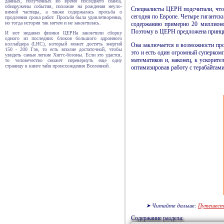
данных, полученных во время последнего сеанса,
обнаружены события, похожие на рождения неуло­
Специалисты ЦЕРН подсчитали, что 
вимой частицы, а также содержалась просьба о
сегодня по Европе. Четыре гигантск
продлении срока работ. Просьба была удовлет­воренна,
но тогда история так ничем и не закончилась.
содержанию примерно 20 миллионов
Поэтому в ЦЕРН предложена принципи
И вот недавно физики ЦЕРНа закон­чили сборку
одного из последних блоков большого адрон­ного
коллайдера (LHC), который может достичь энергий
Она заключается в возмож­ности пр
150 - 200 Гэв, то есть вполне достаточной, чтобы
это и есть один огромный супер­ко
увидеть самые легкие Хиггс-бозоны. Если это удастся,
математиков и, наконец, к ускорит
то человечество сможет перевернуть еще одну
страницу в книге тайн проис­хождения Вселенной.
оптимизировав работу с тераба́йта
➤ Читайте дальше:
Путешеств
Содержание раздела: