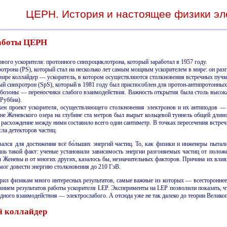
ЦЕРН. История и настоящее физики эл
аботы ЦЕРН
рвого ускорителя: протонного синхроциклотрона, который заработал в 1957 году.
ротрона
(PS)
, который стал на несколько лет самым мощным ускорителем в мире: он раз
ире коллайдер — ускоритель, в котором осуществляются столкно­вения встречных пучко
ый синхротрон (SpS), который в 1981 году был приспособлен для протон-антипротонных
бозоны — переносчики слабого взаимодействия. Важность открытия была столь высок
Руббиа).
жен проект ускорителя, осуществляющего столкно­вения электронов и их антиподов 
ине Женевского озера на глубине ста метров был вырыт кольцевой туннель общей длин
, расхождение между ними составило всего один сантиметр. В точках пересечения встре
сла детекторов частиц.
ивался для достижения всё бо́льших энергий частиц. То, как физики и инженеры пыта
ишь такой факт: ученые установили зависимость энергии разгоняемых частиц от поло
л Женевы и от многих других, казалось бы, незначи­тельных факторов. Причина их в
мог довести энергию столкновения до 210
ГэВ
.
арил физикам много интересных результатов, самые важные из которых — всестороннее 
нием результатов работы ускорителя LEP. Эксперименты на LEP позволили показать, чт
дного взаимо­действия — электрослабого. А отсюда уже не так далеко до теории Велико
 коллайдер