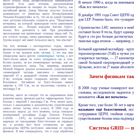
могут только люди, профессионально занимающиеся
В начале 1990-х, когда на новеньк
физикой. Есть даже история, рассказы­ваемая
«Как все началось».
студентам-физикам на лекциях по теории Хиггса, как
английский физик Дэвид Миллер получил бутылку
шампанского от министра науки Велико­британии
В декабре 1991 года Совет ЦЕРН од
Уильяма Валдер­грэйва за то, что он на одной странице
для LEP. Решено было, что «ускорит
смог доступно объяснить сущность дела: "Представьте
вечеринку, на которой пришедшие гости равно­мерно
заполнили зал... Входит королева Англии (Хиггс-
Строительство LHC началось в ноя
бозон). Все двигаются к ней. При дальнейшем
составит более
8
тесла, будут однов
прохождении она притягивает стоящих перед ней. Те,
будет в сто раз больше достигнутых
кто остался позади, снова равно­мерно заполняют зал.
Группа вокруг неё имеет большую массу, чем обычно".
тяжелые ядра атомов — например, с
Так вот, начиная с шести­десятых годов, многие
Большой адронный коллайдер - крупн
физики-эксперимен­таторы искали выведенную на
бумаге и так нужную всем частицу. С тех пор ими
тераэлектронвольт (ТэВ) и пучки у
обнаружена масса других
элементарных частиц
, а вот
ускоряться частицы, — 27 километр
Хиггс-бозон никак не хотел попадаться им в сети.
самой большой сверхпроводящей у
Кстати сказать, не все элементарные частицы, как это
может показаться, малы. Так, например, академик
Цельсию, всего на 2° выше абсолютн
Моисей Марков доказал возможность существо­вания
элемен­тарной частицы максимон с немыслимой
Зачем физикам та
энергией 10 в двадцатой степени гигаэлектрон­вольт
(Гэв), которая может содержать внутри себя всю
Вселенную. Легчайшие из Хиггс-бозонов имеют
энергию в 100 Гэв, но не исключены гиганты в 1
В 2008 году ученые планируют восп
миллиард Гэв.
словами, исследователи надеются 
Конечно, никто не говорит что на современном этапе
называется
«Как все началось»
.
разви­тия науки, физикам удастся зафиксировать Хиггс-
бозоны с энергией 1 миллиард Гэв. Речь может идти,
Кроме того, уже более 30 лет в на
только о нахождении и доказательстве существо­вания
самых легких частиц этого класса. В 2000 году за
называют ещё божественной
, по
несколько недель до того момента, когда электрон-
сотрудников ЦЕРН, «поймав следы Х
позитронный коллайдер (Large Electron Positron
Collider - LEP), на который воз­лагали большие
существо­вание бозона пока подтвер
надежды по нахождению Хиггс-бозонов не оправдал
их, и должен был быть остановлен, на адрес
Система
GRID — 
руководства ЦЕРНа поступило заявление от группы
физиков. В нем утверж­далось, что в ходе обработки