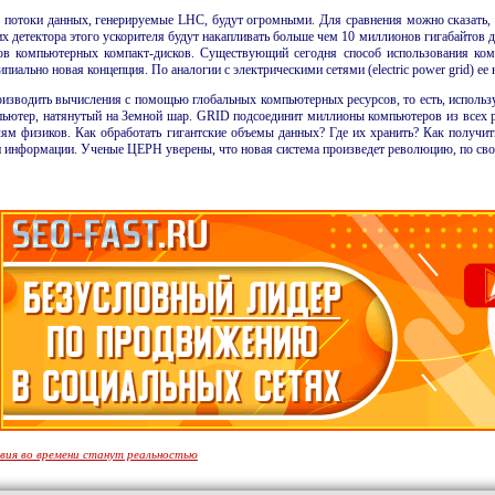
потоки данных, генерируемые LHC, будут огромными. Для сравнения можно сказать, 
их детектора этого ускорителя будут накапливать больше чем 10 миллионов гигабайтов 
 компьютерных компакт-дисков. Существу­ющий сегодня способ исполь­зования комп
ально новая концепция. По аналогии с электрическими сетями (electric power grid) ее
оизводить вычисления с помощью глобальных компьютерных ресурсов, то есть, исполь
мпьютер, натянутый на Земной шар.
GRID
подсоединит миллионы компьютеров из всех р
елям физиков. Как обработать гигантские объемы данных? Где их хранить? Как получи
ми информации. Ученые ЦЕРН уверены, что новая система произведет революцию, по св
ия во времени станут реальностью