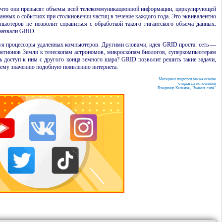
что они превысят объемы всей телекомму­никационной инфор­мации, циркули­рующей
данных о событиях при столкновении частиц в течение каждого года. Это эквивалентно
ьютеров не позволит справиться с обработкой такого гигантского объема данных.
 назвали
GRID
.
зуя процессоры удаленных компьютеров. Другими словами, идея
GRID
проста: сеть —
егионов Земли к телескопам астрономов, микроско́пам биологов, суперкомпьютерам
ть доступ к ним с другого конца земного шара?
GRID
позволит решить такие задачи,
оему значению подобную появлению интернета.
Материал подготовлен на основе
открытых источников
Владимир Каланов, "Знания-сила"