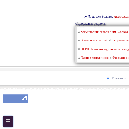
➤ Читайте дальше:
Астроном
Содержание раздела:
Космический телескоп им. Хаббла
Вселенная в атоме?
За пределам
ЦЕРН. Большой адронный коллайд
Лунное притяжение
Рассказы о
Главная