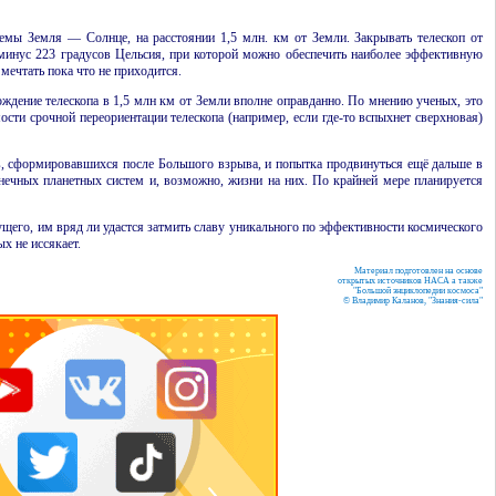
темы Земля — Солнце, на расстоянии 1,5 млн. км от Земли. Закрывать телескоп от
 минус 223 градусов Цельсия, при которой можно обеспечить наиболее эффективную
мечтать пока что не приходится.
ождение телескопа в 1,5 млн км от Земли вполне оправданно. По мнению ученых, это
сти срочной переориентации телескопа (например, если где-то вспыхнет сверхновая)
в, сформировавшихся после Большого взрыва, и попытка продвинуться ещё дальше в
лнечных планетных систем и, возможно, жизни на них. По крайней мере планируется
щего, им вряд ли удастся затмить славу уникального по эффективности космического
х не иссякает.
Материал подготовлен на основе
открытых источников НАСА а также
"Большой энциклопедии космоса"
© Владимир Каланов, "Знания-сила"