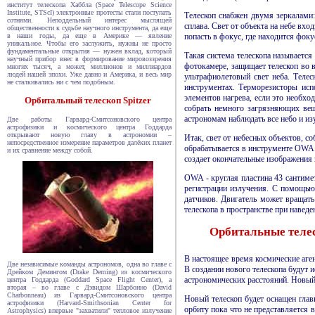
институт телескопа Хаббла (Space Telescope Science
Institute, STScI) электронные протесты стали поступать
Телескоп снабжен двумя зеркалами:
сотнями. Неподдельный интерес мыслящей
сплава. Свет от объекта на небе вхо
общественности к судьбе научного инструмента, да еще
в наши годы, да еще в Америке — явление
попасть в фокус, где находится фо
уникальное. Чтобы его заслужить, нужны не просто
фундаментальные открытия — нужен вклад, который
Такая система телескопа называетс
научный прибор внес в формирование мировоззрения
фотокамере, защищает телескоп во 
многих тысяч, а может, миллионов и миллиардов
людей нашей эпохи. Уже давно и Америка, и весь мир
ультрафиолетовый свет неба. Телес
не сталкивались ни с чем подобным.
инструментах. Терморезисторы ис
элементов нагрева, если это необхо
Орбитальный телескоп Spitzer
собрать немного загрязняющих веще
астрономам наблюдать все небо и из
Две работы Гарвард-Смитсоновского центра
астрофизики и космического центра Годдарда
открывают новую главу в астрономии –
Итак, свет от небесных объектов, 
непосредственное измерение параметров далёких планет
обрабатывается в инструменте OWA. 
и их сравнение между собой.
создает окончательные изображения 
OWA - круглая пластина 43 сантимет
регистрации излучения. С помощью
датчиков. Двигатель может вращат
телескопа в пространстве при навед
Орбитальные теле
В настоящее время космические аге
Две независимые команды астрономов, одна во главе с
В создании нового телескопа будут 
Дрейком Демингом (Drake Deming) из космического
астрономических расстояний. Новый
центра Годдарда (Goddard Space Flight Center), а
вторая – во главе с Дэвидом Шарбонно (David
Charbonneau) из Гарвард-Смитсоновского центра
Новый телескоп будет оснащен глав
астрофизики (Harvard-Smithsonian Center for
орбиту пока что не представляется
Astrophysics) впервые "захватили" тепловое излучение