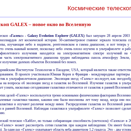
Космические телеско
скоп GALEX – новое окно во Вселенную
лескоп
«Галекс» - Galaxy Evolution Explorer (GALEX)
был запущен 28 апреля 2003 г
миллиардов лет космической истории. 50-сантиметровое главное зеркало телескопа с
пы, изучающие небо в видимом, рентгеновском и гамма диапазоне, и вот теперь у 
Это очень важный момент, поскольку небо очень плохо изучено в ультрафиолете и раб
афиолетового излучения находится на электромагнитном спектре излучений на
я часть электромагнитного диапазона трудно наблюдаема сквозь атмосферу Земли, 
е излучение далеких объектов Вселенной без помех.
орнийским Институтом Технологии в Пасадене, USA, который является также ответст
дованием. В проекте участвовали Южная Корея и Франция - международные партнеры в
ктик в ультрафиолетовом диапазоне. Эволюция звезд: «Галекс» исследует, как звездооб
ы на вопросы об эволюции звезд и галактик во Вселенной. Изучение галактик в ультр
ет узнать, насколько сегодняшние галактики отличаются от галактик в ранней Вселенной
этих целей «Галекс» воспользуется тремя основными физическими факторами Вселенной: 
ленные галактики такими, какими они были миллионы лет тому назад, когда они посл
алактики и изучают различие между ними. Распределение галактик во Вселенной равн
и в ранней Вселенной. Наблюдая галактики в ультрафиолете «Галекс» позволяет сдела
нию.
еский телескоп «Хаббл», но только собирающая способность (светосила) «Галекса» в 2
 «Галекс» может рассмотреть сотни галактик при каждом наблюдении. Он имеет боль
). За один раз «Галекс» охватывает область неба диаметром 1,2 градуса. Это - два угло