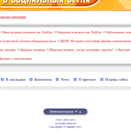
ические открытия
Конструкция телескопа им. Хаббла
Открытия телескопа им. Хаббла
Орбитальные тел
и Солнечной системы обнаружена вода
ЦЕРН. История и настоящее физики элементарны
ер запущен
Ядерные изомеры
Шаровая молния - сестра летающих тарелок?
Научные 
 физиках и математиках
В закладки
Контакты
News
О проекте
Планы сайта
Любознательным: ▼ ▲
© KV
2007-2021
All rights reserved
Last update 15 January 2021