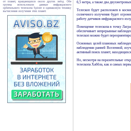
от планет, вращающихся около других звёзд. Обе
6,5 метра, а также два двухметров
группы использовали данные инфракрасного
орбитального телескопа Spitzer и одинаковую технику
Телескоп будет расположен в косми
вычисления излучения этих планет.
солнечного излучения будет огромн
работу датчиков инфракрасного излу
Помещение телескопа в точку Лагран
обеспечивает непрерывные наблюдени
телескоп можно будет переориентиров
Основных целей плановых наблюдени
наблюдении ранней Вселенной, изуч
активный поиск планет, находящихся
Но, несмотря на поразительные откр
телескопа Хаббла, как и самых перв