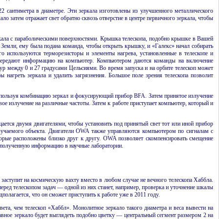
22 сантиметра в диаметре. Эти зеркала изготовлены из улучшенного металлического
кало затем отражает свет обратно сквозь отверстие в центре первичного зеркала, чтобы
еркала с параболическими поверхностями. Крышка телескопа, подобно крышке в Вашей
 Земли, ему была подана команда, чтобы открыть крышку, и «Галекс» начал собирать
го используются терморезисторы и элементы нагрева, установленные в телескопе и
и передают информацию на компьютер. Компьютером даются команды на включение
ур между 0 и 27 градусами Цельсиями. Во время запуска и на орбите телескоп может
ы нагреть зеркала и удалить загрязнения. Большое поле зрения телескопа позволит
используя комбинацию зеркал и фокусирующий прибор BFA. Затем принятое излучение
ое излучение на различные частоты. Затем к работе приступает компьютер, который и
щается двумя двигателями, чтобы установить под принятый свет тот или иной прибор
зучаемого объекта. Двигатели OWA также управляются компьютером по сигналам с
оторые расположены близко друг к другу. OWA позволяет скомпенсировать смещение
ть полученную информацию в научные лаборатории.
заступит на космическую вахту вместо в любом случае не вечного телескопа Хаббла.
еред телескопом задач — одной из них станет, например, проверка и уточнение шкалы
дполагается, что он сможет приступить к работе уже в 2011 году.
вета, чем телескоп «Хаббл». Монолитное зеркало такого диаметра и веса вывести на
авное зеркало будет выглядеть подобно цветку — центральный сегмент размером 2 на