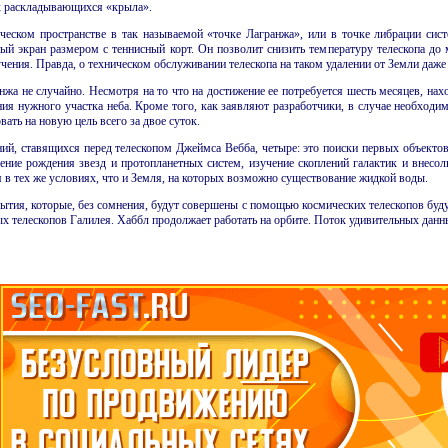
ых раскладывающихся «крыла».
ческом пространстве в так называемой «точке Лагранжа», или в точке либрации сис
ый экран размером с теннисный корт. Он позволит снизить температуру телескопа до
чения. Правда, о техническом обслуживании телескопа на таком удалении от Земли даже 
жа не случайно. Несмотря на то что на достижение ее потребуется шесть месяцев, нах
я нужного участка неба. Кроме того, как заявляют разработчики, в случае необходимо
ать на новую цель всего за двое суток.
й, ставящихся перед телескопом Джеймса Вебба, четыре: это поиски первых объекто
ение рождения звезд и протопланетных систем, изучение скоплений галактик и внесо
 в тех же условиях, что и Земля, на которых возможно существование жидкой воды.
ытия, которые, без сомнения, будут совершены с помощью космических телескопов буду
ых телескопов Галилея. Хаббл продолжает работать на орбите. Поток удивительных данны