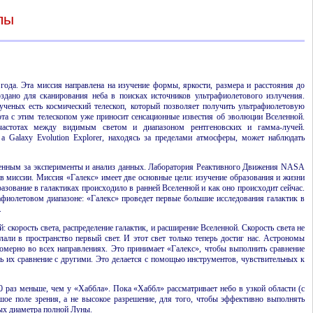
пы
ода. Эта миссия направлена на изучение формы, яркости, размера и расстояния до
оздано для сканирования неба в поисках источников ультрафиолетового излучения.
ученых есть космический телескоп, который позволяет получить ультрафиолетовую
ота с этим телескопом уже приносит сенсационные известия об эволюции Вселенной.
 частотах между видимым светом и диапазоном рентгеновских и гамма-лучей.
а Galaxy Evolution Explorer, находясь за пределами атмосферы, может наблюдать
венным за эксперименты и анализ данных. Лаборатория Реактивного Движения NASA
 миссии. Миссия «Галекс» имеет две основные цели: изучение образования и жизни
разование в галактиках происходило в ранней Вселенной и как оно происходит сейчас.
афиолетовом диапазоне: «Галекс» проведет первые большие исследования галактик в
.
скорость света, распределение галактик, и расширение Вселенной. Скорость света не
али в пространство первый свет. И этот свет только теперь достиг нас. Астрономы
омерно во всех направлениях. Это принимает «Галекс», чтобы выполнить сравнение
ть их сравнение с другими. Это делается с помощью инструментов, чувствительных к
0 раз меньше, чем у «Хаббла». Пока «Хаббл» рассматривает небо в узкой области (с
шое поле зрения, а не высокое разрешение, для того, чтобы эффективно выполнять
вых диаметра полной Луны.