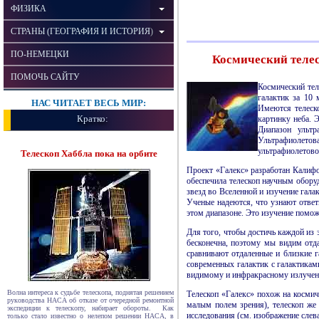
ФИЗИКА
СТРАНЫ (ГЕОГРАФИЯ И ИСТОРИЯ)
ПО-НЕМЕЦКИ
Космический теле
ПОМОЧЬ САЙТУ
Космический те
галактик за 10 
НАС ЧИТАЕТ ВЕСЬ МИР:
Имеются телеско
Кратко:
картинку неба. 
Диапазон ультр
Ультрафиолетова
ультрафиолетово
Телескоп Хаббла пока на орбите
Проект «Галекс» разработан Калиф
обеспечила телескоп научным обору
звезд во Вселенной и изучение гала
Ученые надеются, что узнают ответ
этом диапазоне. Это изучение помож
Для того, чтобы достичь каждой из 
бесконечна, поэтому мы видим отда
сравнивают отдаленные и близкие г
современных галактик с галактикам
видимому и инфракрасному излуче
Волна интереса к судьбе телескопа, поднятая решением
Телескоп «Галекс» похож на космич
руководства НАСА об отказе от очередной ремонтной
малым полем зрения), телескоп же
экспедиции к телескопу, набирает обороты. Как
исследования (см. изображение слева
только стало известно о нелепом решении НАСА, в