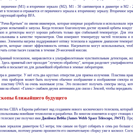
 первичное (M1) и вторичное зеркало (M2). M1 - 50 сантиметров в диаметре и M2 - 
дит в телескоп и отражается от первичного зеркала к вторичному зеркалу. Вторичное зер
кусирующий прибор BFA.
я "Ричи-Кретьен" по имени инженеров, которые впервые разработали и использовали з
время испытаний и запуска. Когда телескоп благополучно достиг нужной орбиты вокруг
коп и детекторы могут хорошо работать только при стабильной температуре. Для это
пользованы в качестве термометров. Они измеряют температуру частей телескопа 
димо. Элементы нагрева поддерживают оптику телескопа в заданном диапазоне температ
ств, которые снизят эффективность оптики. Нагреватели могут использоваться, чтоб
учать сотни тысяч галактик в течение 29-месячной миссии.
собранный телескопом, направляется к ультрафиолетовым чувствительным детекторам, 
Здесь принятый свет проходит "лучевую обработку", которая разделяет ультрафиолетов
неба и посылает их для дальнейшей обработки в земные лаборатории.
ра в диаметре. У неё есть два круглых отверстия для приема излучения. Пластина вра
 этих приборов может быть получено обычное изображение и изображение спектра и
ь пластину OWA на очень маленькие углы. Это позволяет получать спектры звезд, к
ении на объект. «Галекс» снабжен двумя антеннами для связи с Землей, чтобы передава
скопы ближайшего будущего
нтства США и Европы работают над созданием нового космического телескопа, который 
использованы новейшие технологии и разработки. Во многом изменится и круг стоящих п
 телескоп уже получил имя
Джеймса Вебба (James Webb Space Telescope, JWST)
. Пре
ным зеркалом диаметром 6,5 метра; тем самым он будет собирать в семь раз больше с
 возможным, поэтому решено произвести его окончательную сборку уже в космосе. Сост