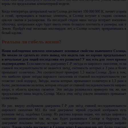
верны эти предсказания компьютерной модели.
Когда температура центральной части Солнца достигнет
100 000 000 К,
начнет сгорать
и гелий, превращаясь в тяжелые элементы, и Солнце вступит в стадию сложных
циклов сжатия и расширения. На последней стадии наша звезда потеряет внешнюю
оболочку, центральное ядро будет иметь очень большую плотность и размеры, как у
Земли. Пройдёт ещё несколько миллиардов лет, и Солнце остынет, превратившись в
белый карлик.
Реальна ли гибель жизни?
Наши наблюдения неплохо описывают основные свойства нынешнего Солнца.
Но можно ли сделать из этого вывод, что модель так же хорошо предсказывает
и печальные для людей последствия его развития? У нас есть для этого прямое
подтверждение.
Если нанести на диаграмму Г-Р звёзды из шарового скопления, то на
главной последовательности не окажется звёзд, светимость которых в 3 раза и более
превышает солнечную. Это соответствует примерно 1,3 массы Солнца. Дело в том,
что наиболее яркие звёзды шарового скопления из главной последовательности уже
«сожгли» свой водород. Звёзды, массы которых превышают солнечную в 1,3 раза и
более, расположены на ветви, которая отходит от главной последовательности направо
вверх, в область красных гигантов. Эти звёзды развивались примерно так же, как
предсказывает наша модель Солнца. Масса этих звёзд совсем ненамного превышает
солнечную.
На рис. вверху изображена диаграмма Г-Р для звёзд главной последовательности
шарового скопления М3. На этой диаграмме чёрной стрелкой изображен путь
развития звёзд, подобных Солнцу. Из рисунка хорошо видно, что звёзды шарового
скопления развиваются так же, как будет развиваться Солнце в будущем. На
диаграмме пока́заны звёзды, которые уже перемещаются по диаграмме направо
вверх.
Такая судьба постигнет и Солнце через 8 миллиардов лет
. Более тяжелые