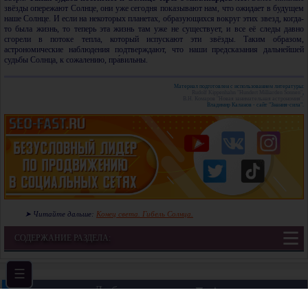
звёзды опережают Солнце, они уже сегодня показывают нам, что ожидает в будущем
наше Солнце. И если на некоторых планетах, образующихся вокруг этих звезд, когда-
то была жизнь, то теперь эта жизнь там уже не существует, и все её следы давно
сгорели в потоке тепла, который испускают эти звёзды. Таким образом,
астрономические наблюдения подтверждают, что наши предсказания дальнейшей
судьбы Солнца, к сожалению, пра́вильны.
Материал подготовлен с использованием литературы:
Rudolf Kippenhahn "Hundert Milliarden Sonnen"
,
В.Н. Комаров "Новая занимательная астрономия".
Владимир Каланов - сайт "Знания-сила".
➤ Читайте дальше:
Конец света. Гибель Солнца.
СОДЕРЖАНИЕ РАЗДЕЛА:
Любознательным: ▼ ▲