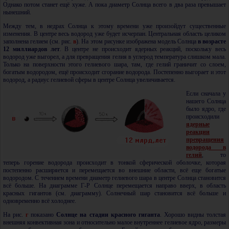
Однако потом станет ещё хуже. А пока диаметр Солнца всего в два раза превышает
нынешний.
Между тем, в недрах Солнца к этому времени уже произойдут существенные
изменения. В центре весь водород уже будет исчерпан. Центральная область целиком
заполнена гелием (см. рис.
в
). На этом рисунке изображена модель Солнца
в возрасте
12 миллиардов лет
. В центре не происходит ядерных реакций, поскольку весь
водород уже выгорел, а для превращения гелия в углерод температура слишком мала.
Только на поверхности этого гелиевого шара, там, где гелий граничит со слоем,
богатым водородом, ещё происходит сгорание водорода. Постепенно выгорает и этот
водород, а радиус гелиевой сферы в центре Солнца увеличивается.
Если сначала у
нашего Солнца
было ядро, где
происходили
ядерные
реакции
превращения
водорода в
гелий
, то
теперь горение водорода происходит в тонкой сферической оболочке, которая
постепенно расширяется и перемещается во внешние области, всё еще богатые
водородом. С течением времени диаметр гелиевого шара в центре Солнца становится
всё больше. На диаграмме Г-Р Солнце перемещается направо вверх, в область
красных гигантов (см. диаграмму). Солнечный шар становится всё больше и
одновременно всё холоднее.
На рис.
г
показано
Солнце на стадии красного гиганта
. Хорошо видны толстая
внешняя конвективная зона и относительно малое внутреннее гелиевое ядро, размеры