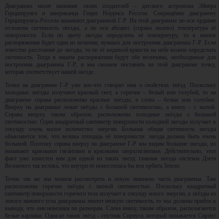
Диаграмма носит название своих создателей – датского астронома Эйнера
Герцшпрунга и американца Генри Но́рриса Ре́ссела. Сокращённо диаграмму
Герцшпрунга–Ре́ссела называют диаграммой Г-Р. На этой диаграмме по оси ординат
отложена светимость звезды, а по оси абсцисс (справа налево) температура её
поверхности. Если по цвету звезды определить её температуру, то в нашем
распоряжении будет одна из величин, нужных для построения диаграммы Г-Р. Если
известно расстояние до звезды, то по её видимой яркости на небе можно определить
светимость. Тогда в нашем распоряжении будут обе величины, необходимые для
построения диаграммы Г-Р, и мы сможем поставить на этой диаграмме точку,
которая соответствует нашей звезде.
Точки на диаграмме Г-Р уже кое-что говорят нам о свойствах звёзд. Поскольку
холодные звёзды излучают красный свет, а горячие – белый или голубой, то на
диаграмме справа расположены красные звёзды, а слева – белые или голубые.
Вверху на диаграмме лежат звёзды с большой светимостью, а внизу – с малой.
Справа вверху, таким образом, расположены холодные звёзды с большой
светимостью. Один квадратный сантиметр поверхности холодной звезды излучает в
секунду очень малое количество энергии. Большая общая светимость звезды
объясняется тем, что велика площадь её поверхности: звезда должна быть очень
большой. Поэтому справа вверху на диаграмме Г-Р мы видим большие звезды, их
называют красными гига́нтами и красными сверхгига́нтами. Действительно, этот
факт уже известен нам для одной из таких звезд: главная звезда системы Дзета
Возничего так велика́, что внутри её поместилась бы вся орбита Земли.
Точно так же мы можем рассмотреть и левую нижнюю часть диаграммы. Там
расположены горячие звёзды с низкой светимостью. Поскольку квадратный
сантиметр поверхности горячего тела излучает в секунду много энергии, а звёзды из
левого нижнего угла диаграммы имеют низкую светимость, то мы должны прийти к
выводу, что они невелики по размерам. Слева внизу, таким образом, располагаются
белые карлики. Одна из таких звёзд - спутник Сириуса, который называется Сириус