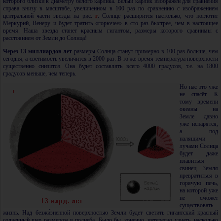
которого близки к диаметру белого карлика. Белый карлик изображен для сравнения
справа внизу в масштабе, увеличенном в 100 раз по сравнению с изображением
центральной части звезды на рис.
г
. Солнце расширится настолько, что поглотит
Меркурий, Венеру и будет тратить «горючее» в сто раз быстрее, чем в настоящее
время. Наша звезда станет красным гигантом, размеры которого сравнимы с
расстоянием от Земли до Солнца!
Через 13 миллиардов лет
размеры Солнца станут примерно в 100 раз больше, чем
сегодня, а светимость увеличится в 2000 раз. В то же время температура поверхности
существенно снизится. Она будет составлять всего 4000 градусов, т.е. на 1800
градусов меньше, чем теперь.
Но нас это уже
не спасёт. К
тому времени
океаны на
Земле давно
уже испарятся,
а под
палящими
лучами Солнца
будет даже
плавиться
свинец. Земля
превратиться в
горячую печь,
на которой уже
не сможет
существовать
жизнь. Над безжи́зненной поверхностью Земли будет светить гигантский красный
солнечный шар размером в полнеба. Было бы, конечно, интересно узнать, насколько