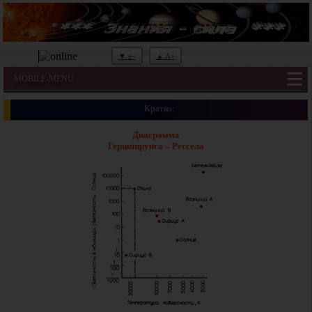
▼ a–
▲ A+
MOBILE-MENU
Кратко:
Диаграмма
Герцшпрунга – Рессела