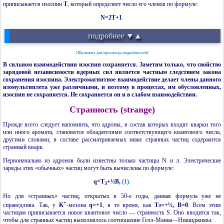
приписывается изоспин
T
, который определяет число его членов по формуле:
N=2T+1
.
подробнее ▼▲
(Щелкните для просмотра подробностей)
В сильном взаимодействии изоспин сохраняется. Заметим только, что свойство
зарядовой независимости ядерных сил является частным следствием закона
сохранения изоспина. Электромагнитное взаимодействие делает члены данного
изомультиплета уже различными, и поэтому в процессах, им обусловленных,
изоспин не сохраняется. Не сохраняется он и в слабом взаимодействии.
Странность (strange)
Прежде всего следует напомнить, что адроны, в состав которых входят
кварки
того
или иного аромата, становятся обладателями соответствующего квантового числа,
другими словами, в составе рассматриваемых ниже странных частиц содержится
странный кварк.
Первоначально из адронов были известны только частицы N и л. Электрические
заряды этих «обычных» частиц могут быть вычислены по формуле:
q=T
+½B,
(1)
.
3
Но для «странных» частиц, открытых в 50-е годы, данная формула уже не
+
справедлива. Так, у
K
-мезона
q=+1
, в то время, как
Тз=+½, B=0
. Всем этим
частицам приписывается новое квантовое число — странность S. Оно вводится так,
чтобы для странных частиц выполнялось соотношение Гелл-Манна—Нишиджимы: