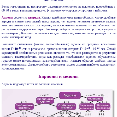
Более того, опыты по неупругому рассеянию электронов на нуклонах, проведённые в
60-70-е
годы, выявили зернистую («партонную») структуру протона и нейтрона.
Адроны
состоят из
кварков
.
Кварки
комбинируются таким образом, что их дробные
заряды в сумме дают целый заряд адрона, т.е. адроны не имеют цветового заряда,
хотя его имеют кварки. Все адроны, за исключением протона, — нестабильны, т.е.
распадаются на другие частицы. Например, нейтрон распадается на протон, электрон и
антинейтрино; K-мезон распадается на два пи-мезона, которые далее распада́ются на
мюон и нейтрино и т.д.
Различают стабильные (точнее, мета-стабильные) адроны со средними временами
-23
-24
-23
жизни
T>10
сек.
и резонансы, времена жизни которых
T~10
—10
сек.
Самой
характерной особенностью резонансов является то, что они распадаются в результате
сильного взаимодействия, тогда как распады «стабильных» адронов обусловлены
гораздо менее интенсивными взаимодействиями, главным образом слабым, иногда
электромагнитным. Данное свойство резонансов может служить наиболее адекватным
их определением.
Барионы и мезоны
Адроны подразделяются на барионы и мезоны.