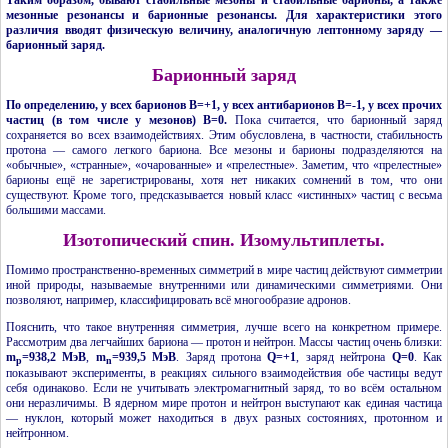
мезонные резонансы и барионные резонансы. Для характеристики этого
различия вводят физическую величину, аналогичную лептонному заряду —
барионный заряд.
Барионный заряд
По определению, у всех барионов В=+1, у всех антибарионов В=-1, у всех прочих
частиц (в том числе у мезонов) В=0.
Пока считается, что барионный заряд
сохраняется во всех взаимодействиях. Этим обусловлена, в частности, стабильность
протона — самого легкого бариона. Все мезоны и барионы подразделяются на
«обычные», «странные», «очарованные» и «прелестные». Заметим, что «прелестные»
барионы ещё не зарегистрированы, хотя нет никаких сомнений в том, что они
существуют. Кроме того, предсказывается новый класс «истинных» частиц с весьма
большими массами.
Изотопический спин. Изомультиплеты.
Помимо пространственно-временных симметрий в мире частиц действуют симметрии
иной природы, называемые внутренними или динамическими симметриями. Они
позволяют, например, классифицировать всё многообразие адронов.
Пояснить, что такое внутренняя симметрия, лучше всего на конкретном примере.
Рассмотрим два легчайших бариона — протон и нейтрон. Массы частиц очень близки:
m
=938,2 МэВ
,
m
=939,5 МэВ
. Заряд протона
Q=+1
, заряд нейтрона
Q=0
. Как
p
n
показывают эксперименты, в реакциях сильного взаимодействия обе частицы ведут
себя одинаково. Если не учитывать электромагнитный заряд, то во всём остальном
они неразличимы. В ядерном мире протон и нейтрон выступают как единая частица
— нуклон, который может находиться в двух разных состояниях, протонном и
нейтронном.