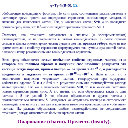
q=T
+½(B+S),
(2)
,
3
обобщающее предыдущую формулу. По сути дела, соотношение рассматривается в
настоящее время просто как определение странности, позволяющее находить её
значения для конкретных частиц. Так, у «обычных» частиц
S=0
, а из последнего
+
примера сразу ясно, что
K
-мезону следует приписать странность
S=+1
.
Считается, что странность сохраняется в сильном (и электромагнитном)
взаимодействии, но не сохраняется в слабом взаимодействии. В более строгом
смысле в физике элементарных частиц существуют т.н.
правила отбора
, одно из них
применительно к свойству странности формулируется так: суммы странностей частиц
в начале и конце реакции сильного взаимодействия одинаковы.
Этим сразу объясняется весьма
необычное свойство странных частиц, из-за
которого они главным образом и получили свое название: рождаются эти
-23
частицы всегда парами, причем быстро — за время т~10
с, а распадаются
-10
-8
поодиночке и медленно — за время т~10
—т~10
с.
Дело в том, что в
космическом излучении «странные» частицы генерируются при соударении
«обычных» адронов N и л с S=0 и в результате сильного взаимодействия (отсюда
малые времена). Так как в начальном состоянии
S=0
, то и в конечном состоянии
полная странность равна нулю. А это значит, что если образовалась какая-то одна
частица с
S
не равной
0
, то обязана образоваться и другая частица с
противоположным значением
S
. Распадаться же «странные» частицы за счёт сильного
взаимодействия не могут, так как в конечном итоге они превращаются в «обычные»
частицы. Их распады обусловлены слабым взаимодействием, не сохраняющим
странность, откуда относительно большие времена жизни.
Очарование (charm). Прелесть (beauty).