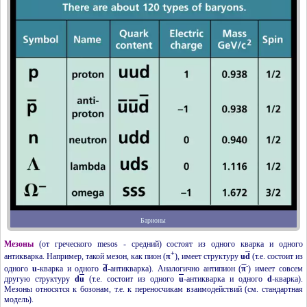
Барионы
Мезоны
(от греческого mesos - средний) состоят из одного кварка и одного
+
антикварка. Например, такой мезон, как пион
(
π
)
, имеет структуру
u
d
(т.е. состоит из
-
одного
u
-кварка и одного
d
-антикварка). Аналогично антипион (
π
) имеет совсем
другую структуру
d
u
(т.е. состоит из одного
u
-антикварка и одного
d
-кварка).
Мезоны относятся к бозонам, т.е. к переносчикам взаимодействий (см. стандартная
модель).