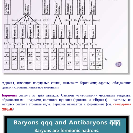
Адроны, имеющие полуцелые спины, называют барионами; адроны, обладающие
целыми спинами, называют мезонами.
Барионы
состоят из трёх кварков. Самыми «значимыми» частицами вещества,
образованными кварками, являются нуклоны (протоны и нейтроны) — частицы, из
которых состоят атомные ядра. Барионы относятся к фермионам (см.
стандартная
модель
).