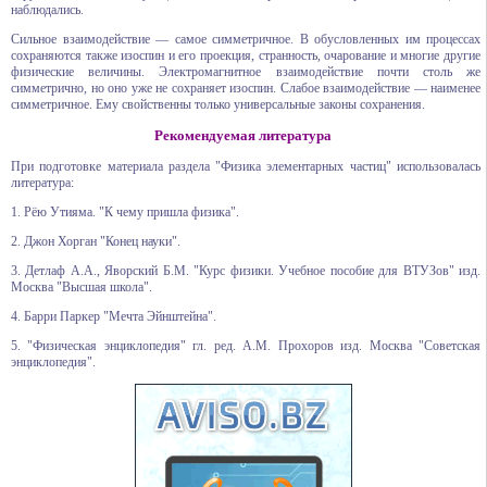
наблюдались.
Сильное взаимодействие — самое симметричное. В обусловленных им процессах
сохраняются также изоспин и его проекция, странность, очарование и многие другие
физические величины. Электромагнитное взаимодействие почти столь же
симметрично, но оно уже не сохраняет изоспин. Слабое взаимодействие — наименее
симметричное. Ему свойственны только универсальные законы сохранения.
Рекомендуемая литература
При подготовке материала раздела "Физика элементарных частиц" использовалась
литература:
1. Рёю Утияма. "К чему пришла физика".
2. Джон Хорган "Конец науки".
3. Детлаф А.А., Яворский Б.М. "Курс физики. Учебное пособие для ВТУЗов" изд.
Москва "Высшая школа".
4. Барри Паркер "Мечта Эйнштейна".
5. "Физическая энциклопедия" гл. ред. А.М. Прохоров изд. Москва "Советская
энциклопедия".