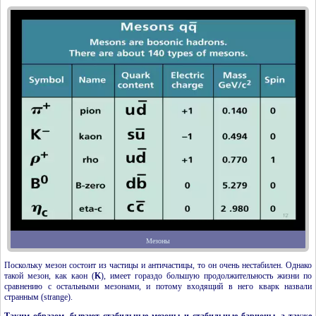
Мезоны
Поскольку мезон состоит из частицы и античастицы, то он очень нестабилен. Однако
такой мезон, как каон (
K
), имеет гораздо большую продолжительность жизни по
сравнению с остальными мезонами, и потому входящий в него кварк назвали
странным (strange).
Таким образом, бывают стабильные мезоны и стабильные барионы, а также