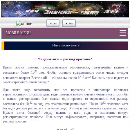
▼ a–
▲ A+
MOBILE-MENU
Интересно знать:
Увидим ли мы распад протона?
Время жизни протона, предсказываемое теоретически, чрезвычайно велико и
32
составляет более 10
лет. Чтобы осознать грандиозность этого числа, следует
10
вспомнить возраст Вселенной — ей «лишь» около 10
лет! Как же можно надеяться
зарегистрировать такой распад?
Для этого надо вспомнить, что все процессы в микромире являются
вероятностными. В самом деле, ведь протонов вокруг очень и очень много. Если бы
в нашем распоряжении был только один протон, то вероятность его распада
-32
32
составляла бы 10
за год, что практически равно нулю. Но из 10
протонов хотя
бы один должен распасться в течение года. В этом и заключается стратегия поиска.
Нужно взять большой сосуд, налить в него воды и поместить вокруг
регистрирующие приборы. Они могут зафиксировать, например, позитрон при
распаде протона:
0
+