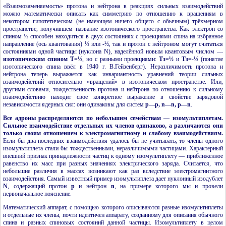
«Взаимозаменяемость» протона и нейтрона в реакциях сильных взаимодействий
можно математически описать как симметрию по отношению к вращениям в
некотором гипотетическом (не имеющем ничего общего с обычным) трёхмерном
пространстве, получившем название изотопического пространства. Как электрон со
спином ½ способен находиться в двух состояниях с проекциями спина на избранное
направление (ось квантования) ½ или -½, так и протон с нейтроном могут считаться
состояниями одной частицы (нуклона N), наделённой новым квантовым числом —
изотопическим спином T=½
, но с разными проекциями:
Tз=½
и
Tз=-½
(понятие
изотопического спина ввёл в 1940 г. В.Гейзенберг). Неразличимость протона и
нейтрона теперь выражается как инвариантность уравнений теории сильных
взаимодействий относительно «вращений» в изотопическом пространстве. Или,
другими словами, тождественность протона и нейтрона по отношению к сильному
взаимодействию находит свое конкретное выражение в свойстве зарядовой
независимости ядерных сил: они одинаковы для систем
p—p, n—n, p—n
.
Все адроны распределяются по небольшим семействам — изомультиплетам.
Сильное взаимодействие отдельных их членов одинаково, а различаются они
только своим отношением к электромагнитному и слабому взаимодействиям.
Если бы два последних взаимодействия удалось бы не учитывать, то члены одного
изомультиплета стали бы тождественными, неразличимыми частицами. Характерный
внешний признак принадлежности частиц к одному изомультиплету — приближенное
равенство их масс при разных значениях электрического заряда. Считается, что
небольшие различия в массах возникают как раз вследствие электромагнитного
взаимодействия. Самый известный пример изомультиплета дает нуклонный изодублет
N
, содержащий протон
p
и нейтрон
n
, на примере которого мы и провели
первоначальное пояснение.
Математический аппарат, с помощью которого описываются разные изомультиплеты
и отдельные их члены, почти идентичен аппарату, созданному для описания обычного
спина и разных спиновых состояний данной частицы. Изомультиплету в целом