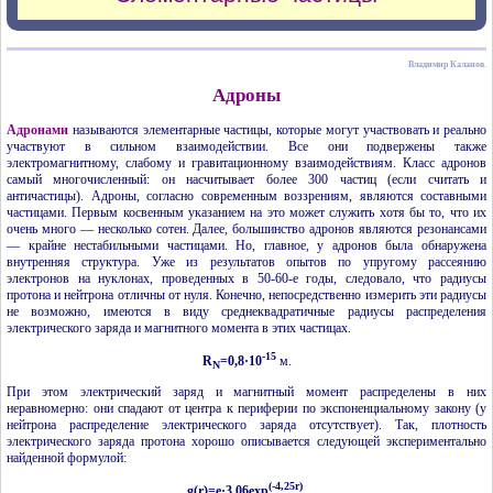
Владимир Каланов
.
Адроны
Адронами
называются элементарные частицы, которые могут участвовать и реально
участвуют в сильном взаимодействии. Все они подвержены также
электромагнитному, слабому и гравитационному взаимодействиям. Класс адронов
самый многочисленный: он насчитывает более
300
частиц (если считать и
античастицы). Адроны, согласно современным воззрениям, являются составными
частицами. Первым косвенным указанием на это может служить хотя бы то, что их
очень много — несколько сотен. Далее, большинство адронов являются резонансами
— крайне нестабильными частицами. Но, главное, у адронов была обнаружена
внутренняя структура. Уже из результатов опытов по упругому рассеянию
электронов на нуклонах, проведенных в
50-60-е
годы, следовало, что радиусы
протона и нейтрона отличны от нуля. Конечно, непосредственно измерить эти радиусы
не возможно, имеются в виду среднеквадратичные радиусы распределения
электрического заряда и магнитного момента в этих частицах.
-15
R
=0,8·10
м.
N
При этом электрический заряд и магнитный момент распределены в них
неравномерно: они спадают от центра к периферии по экспоненциальному закону (у
нейтрона распределение электрического заряда отсутствует). Так, плотность
электрического заряда протона хорошо описывается следующей экспериментально
найденной формулой:
(-4,25r)
g(r)=e·3,06exp
.