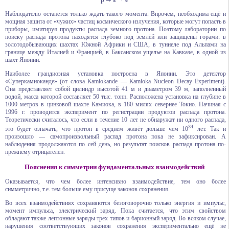
p ⇒ π
+ е
Наблюдателю останется только ждать такого момента. Впрочем, необходима ещё и
мощная зашита от «чужих» частиц космического излучения, которые могут попасть в
приборы, имитируя продукты распада земного протона. Поэтому лаборатории по
поиску распада протона находятся глубоко под землёй или защищены горами: в
золотодобывающих шахтах Южной Африки и США, в туннеле под Альпами на
границе между Италией и Францией, в Баксанском ущелье на Кавказе, в одной из
шахт Японии.
Наиболее грандиозная установка построена в Японии. Это детектор
«Суперкамиоканде» (от слова Кamiokande — Кamioka Nucleon Decay Experiment).
Она представляет собой цилиндр высотой 41 м и диаметром 39 м, заполненный
водой, масса которой составляет 50 тыс. тонн. Расположена установка на глубине в
1000 метров в цинковой шахте Камиока, в 180 милях севернее Токио. Начиная с
1996 г. проводится эксперимент по регистрации продуктов распада протона.
Теоретически считалось, что если в течение 10 лет не обнаружат ни одного распада,
34
это будет означать, что протон в среднем живёт дольше чем 10
лет. Так и
произошло — самопроизвольный распад протона пока не зафиксирован. А
наблюдения продолжаются по сей день, но результат поисков распада протона по-
прежнему отрицателен.
Пояснения к симметрии фундаментальных взаимодействий
Оказывается, что чем более интенсивно взаимодействие, тем оно более
симметрично, т.е. тем больше ему присуще законов сохранения.
Во всех взаимодействиях сохраняются безоговорочно только энергия и импульс,
момент импульса, электрический заряд. Пока считается, что этим свойством
обладают также лептонные заряды трех типов и барионный заряд. Во всяком случае,
нарушения соответствующих законов сохранения экспериментально ещё не