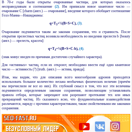
В
70-е
годы были открыты очарованные частицы, для которых оказалось
несправедливым и соотношение
(2)
. Им приписали новое квантовое число —
очарование C [charm
(англ.)
— очарование], введение которого обобщает соотношение
Гелл-Манна—Нишиджимы:
q=T
+½(B+S+C),
(3)
.
3
Очарование подчиняется таким же законам сохранения, что и странность. После
открытия прелестных частиц возникла необходимость во введении прелести b [beauty
(англ.) — прелесть, красота]:
q=T
+½(B+S+C-b),
(4)
.
3
(знак минус введен по причинам достаточно случайного характера).
Для «истинных» частиц, если их откроют, необходимо ввести ещё одно квантовое
число — истинность (?) [truth.
(англ.)
— истина, правда].
Итак, мы видим, что для описания всего многообразия адронов приходится
использовать большое количество весьма необычных физических величин (причём
мы перечислили не все из них). Их глубокий смысл в том, что все эти величины
подчиняются определенным законам сохранения, позволяющим устанавливать
правила отбора, которые запрещают или разрешают протекание тех или иных
превращений частиц. Из сказанного ясно, что фундаментальные взаимодействия
различаются, наряду с прочими характеристиками, также свойственными им законами
сохранения.